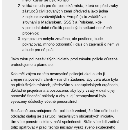
mělo, kdyby se bylo konalo;
veliká ostuda pro čs. politická místa, která se před zraky
zástupců civilizovaných zemí předvedla jako jedna
z nejkonzervativnějších v Evropě (a to zvláště ve
srovnání s Maďarskem, SSSR a Polskem, kde
v poslední době několik podobných setkání nerušeně
proběhlo);
sympozium nebylo zmařeno, ale posíleno, bude
pokračovat, mnoho odborníků i dalších zájemců o něm ví
a bude pro ně psát.
Jako zástupci nezávislých iniciativ proti zásahu policie důrazně
protestujeme a ptáme se:
Kdo měl zájem na této nesmyslné policejní akci a kdo ji –
zřejmě na poslední chvíli – nařídil? Žádáme, aby celá akce byla
na příslušných místech, především v zastupitelských orgánech,
důkladně projednána a posouzena, aby byly vzaty v úvahu její
obrovské finanční náklady a aby z její nesmyslnosti byly
vyvozeny důsledky včetně personálních.
Současně upozorňujeme čs. politické vedení, že čím déle bude
odkládat dialog se zástupci nezávislých občanských iniciativ,
tím více poroste neklid v naší společnosti. Stále více lidí začíná
totiž spatřovat v práci těchto iniciativ výraz svého skutečného