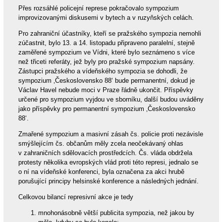
Přes rozsáhlé policejní represe pokračovalo sympozium
improvizovanými diskusemi v bytech a v ruzyňských celách.
Pro zahraniční účastníky, kteří se pražského sympozia nemohli
zúčastnit, bylo 13. a 14. listopadu připraveno paralelní, stejně
zaměřené sympozium ve Vídni, které bylo seznámeno s více
než třiceti referáty, jež byly pro pražské sympozium napsány.
Zástupci pražského a vídeňského sympozia se dohodli, že
sympozium ‚Československo 88‘ bude permanentní, dokud je
Václav Havel nebude moci v Praze řádně ukončit. Příspěvky
určené pro sympozium vyjdou ve sborníku, další budou uváděny
jako příspěvky pro permanentní sympozium ‚Československo
88‘.
Zmařené sympozium a masivní zásah čs. policie proti nezávisle
smýšlejícím čs. občanům měly zcela neočekávaný ohlas
v zahraničních sdělovacích prostředcích. Čs. vláda obdržela
protesty několika evropských vlád proti této represi, jednalo se
o ní na vídeňské konferenci, byla označena za akci hrubě
porušující principy helsinské konference a následných jednání.
Celkovou bilancí represivní akce je tedy
mnohonásobně větší publicita sympozia, než jakou by