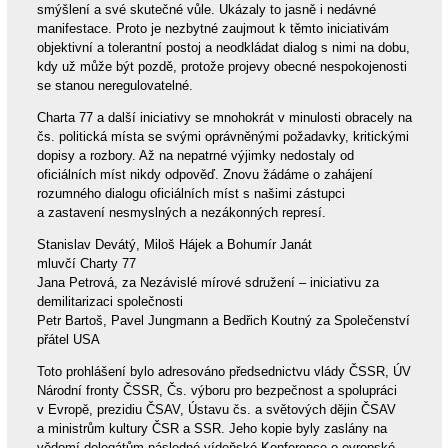
smýšlení a své skutečné vůle. Ukázaly to jasně i nedávné
manifestace. Proto je nezbytné zaujmout k těmto iniciativám
objektivní a tolerantní postoj a neodkládat dialog s nimi na dobu,
kdy už může být pozdě, protože projevy obecné nespokojenosti
se stanou neregulovatelné.
Charta 77 a další iniciativy se mnohokrát v minulosti obracely na
čs. politická místa se svými oprávněnými požadavky, kritickými
dopisy a rozbory. Až na nepatrné výjimky nedostaly od
oficiálních míst nikdy odpověď. Znovu žádáme o zahájení
rozumného dialogu oficiálních míst s našimi zástupci
a zastavení nesmyslných a nezákonných represí.
Stanislav Devátý, Miloš Hájek a Bohumír Janát
mluvčí Charty 77
Jana Petrová, za Nezávislé mírové sdružení – iniciativu za
demilitarizaci společnosti
Petr Bartoš, Pavel Jungmann a Bedřich Koutný za Společenství
přátel USA
Toto prohlášení bylo adresováno předsednictvu vlády ČSSR, ÚV
Národní fronty ČSSR, Čs. výboru pro bezpečnost a spolupráci
v Evropě, prezidiu ČSAV, Ústavu čs. a světových dějin ČSAV
a ministrům kultury ČSR a SSR. Jeho kopie byly zaslány na
vědomí delegátům následné vídeňské Konference o evropské