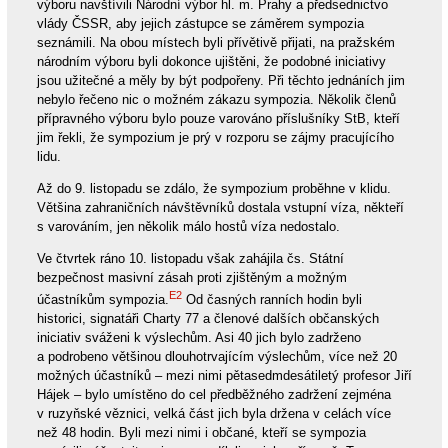
výboru navštívili Národní výbor hl. m. Prahy a předsednictvo
vlády ČSSR, aby jejich zástupce se záměrem sympozia
seznámili. Na obou místech byli přívětivě přijati, na pražském
národním výboru byli dokonce ujištěni, že podobné iniciativy
jsou užitečné a měly by být podpořeny. Při těchto jednáních jim
nebylo řečeno nic o možném zákazu sympozia. Několik členů
přípravného výboru bylo pouze varováno příslušníky StB, kteří
jim řekli, že sympozium je prý v rozporu se zájmy pracujícího
lidu.
Až do 9. listopadu se zdálo, že sympozium proběhne v klidu.
Většina zahraničních návštěvníků dostala vstupní víza, někteří
s varováním, jen několik málo hostů víza nedostalo.
Ve čtvrtek ráno 10. listopadu však zahájila čs. Státní
bezpečnost masivní zásah proti zjištěným a možným
E2
účastníkům sympozia.
Od časných ranních hodin byli
historici, signatáři Charty 77 a členové dalších občanských
iniciativ sváženi k výslechům. Asi 40 jich bylo zadrženo
a podrobeno většinou dlouhotrvajícím výslechům, více než 20
možných účastníků – mezi nimi pětasedmdesátiletý profesor Jiří
Hájek – bylo umístěno do cel předběžného zadržení zejména
v ruzyňské věznici, velká část jich byla držena v celách více
než 48 hodin. Byli mezi nimi i občané, kteří se sympozia