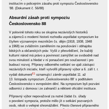
institucím o policejním zásahu proti sympoziu Československo
’88. (Dokument č. 56/88)
Absurdní zásah proti sympoziu
Československo 88
V polovině tohoto roku se skupina nezávislých historiků
a zájemců o moderní historii rozhodla uspořádat sympozium ke
čtyřem významným mezníkům čs. dějin (1918, 1938, 1948
a 1968) se zvláštním zaměřením na porušování i obhajobu
lidských a občanských práv. Vyšli z přesvědčení, že každý
kulturní národ má právo a povinnost zamýšlet se svobodně nad
svou minulostí a hledat v ní ponaučení pro současnost i pro
budoucí rozvoj. Přípravy odborného setkání se ujali zástupci
nezávislých iniciativ, kteří vytvořili přípravný výbor a 6. září t. r.
E1
vydali dokument
oznamující záměr uspořádat 11. až
13. listopadu sympozium ‚Československo 88‘ s podtitulem
Československo v evropském dění. Na sympozium byli pozváni
odborníci z domova i ze zahraničí a některé oficiální instituce.
Přípravný výbor nepovažoval za nutné žádat čs. úřady
o povolení sympozia, protože mělo jít o setkání pozvaných
osob, nikoli o veřejné shromáždění. Přesto členové přípravného