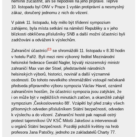
nemínili zúčastnit, ani se nepodíleli na jeho přípravě. Teprve
10. listopadu byl ONV v Praze 1 vydán protiprávní a nesmyslný
zákaz, doručený jednomu z nich do vězení.
V pátek 11. listopadu, kdy mělo být třídenní sympozium
zahájeno, byla místa setkání na náměstí Republiky a v jeho
blízkosti obklíčena příslušníky SNB a další možní účastníci byli
zadržováni a odváženi k výslechům.
E3
Zahraniční účastníci
se shromáždili 11. listopadu v 8.30 hodin
v hotelu Paříž. Byli mezi nimi výkonný ředitel Mezinárodní
helsinské federace Gerald Nagler, bývalý nizozemský ministr
zahraničí Max van der Stoel, představitelé národních
helsinských výborů, historici, novinář a další významné
osobnosti. Do tohoto nevelkého shromáždění vstoupil nečekaně
předseda přípravného výboru sympozia Václav Havel, oznámil
zahraničním hostům, že účastníci sympozia jsou zatýkáni, že
i on může být v nejbližších minutách zatčen, a okamžitě zahájil
sympozium ‚Československo 88‘. Vzápětí byl před zraky všech
přítomných odveden příslušníkem Státní bezpečnosti, odveden
k výslechu a do vězení. Zahraniční hosté pak napsali ostrý
protest tajemníkovi ÚV KSČ Miloši Jakešovi a intervenovali
u orgánů Státní bezpečnosti. Později položili květiny na hrob
profesora Jana Patočky, jednoho ze zakladatelů Charty 77.