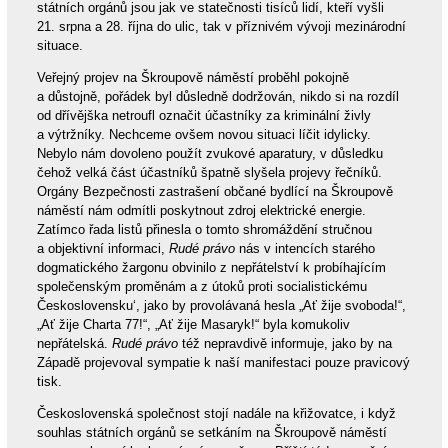
státních orgánů jsou jak ve statečnosti tisíců lidí, kteří vyšli
21. srpna a 28. října do ulic, tak v příznivém vývoji mezinárodní
situace.
Veřejný projev na Škroupově náměstí proběhl pokojně
a důstojně, pořádek byl důsledně dodržován, nikdo si na rozdíl
od dřívějška netroufl označit účastníky za kriminální živly
a výtržníky. Nechceme ovšem novou situaci líčit idylicky.
Nebylo nám dovoleno použít zvukové aparatury, v důsledku
čehož velká část účastníků špatně slyšela projevy řečníků.
Orgány Bezpečnosti zastrašení občané bydlící na Škroupově
náměstí nám odmítli poskytnout zdroj elektrické energie.
Zatímco řada listů přinesla o tomto shromáždění stručnou
a objektivní informaci,
Rudé právo
nás v intencích starého
dogmatického žargonu obvinilo z nepřátelství k probíhajícím
společenským proměnám a z útoků proti socialistickému
Československu‘, jako by provolávaná hesla „Ať žije svoboda!“,
„Ať žije Charta 77!“, „Ať žije Masaryk!“ byla komukoliv
nepřátelská.
Rudé právo
též nepravdivě informuje, jako by na
Západě projevoval sympatie k naší manifestaci pouze pravicový
tisk.
Československá společnost stojí nadále na křižovatce, i když
souhlas státních orgánů se setkáním na Škroupově náměstí