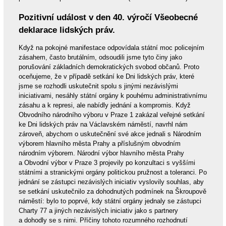
Pozitivní událost v den 40. výročí Všeobecné
deklarace lidských práv.
Když na pokojné manifestace odpovídala státní moc policejním
zásahem, často brutálním, odsoudili jsme tyto činy jako
porušování základních demokratických svobod občanů. Proto
oceňujeme, že v případě setkání ke Dni lidských práv, které
jsme se rozhodli uskutečnit spolu s jinými nezávislými
iniciativami, nesáhly státní orgány k pouhému administrativnímu
zásahu a k represi, ale nabídly jednání a kompromis. Když
Obvodního národního výboru v Praze 1 zakázal veřejné setkání
ke Dni lidských práv na Václavském náměstí, navrhl nám
zároveň, abychom o uskutečnění své akce jednali s Národním
výborem hlavního města Prahy a příslušným obvodním
národním výborem. Národní výbor hlavního města Prahy
a Obvodní výbor v Praze 3 projevily po konzultaci s vyššími
státními a stranickými orgány politickou pružnost a toleranci. Po
jednání se zástupci nezávislých iniciativ vyslovily souhlas, aby
se setkání uskutečnilo za dohodnutých podmínek na Škroupově
náměstí: bylo to poprvé, kdy státní orgány jednaly se zástupci
Charty 77 a jiných nezávislých iniciativ jako s partnery
a dohodly se s nimi. Příčiny tohoto rozumného rozhodnutí