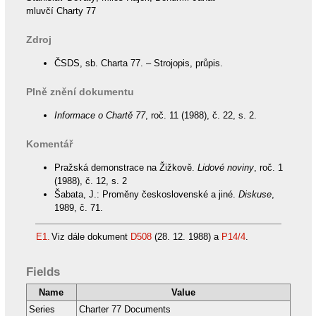
mluvčí Charty 77
Zdroj
ČSDS, sb. Charta 77. – Strojopis, průpis.
Plně znění dokumentu
Informace o Chartě 77
, roč. 11 (1988), č. 22, s. 2.
Komentář
Pražská demonstrace na Žižkově.
Lidové noviny
, roč. 1
(1988), č. 12, s. 2
Šabata, J.: Proměny československé a jiné.
Diskuse
,
1989, č. 71.
E1.
Viz dále dokument
D508
(28. 12. 1988) a
P14/4
.
Fields
Name
Value
Series
Charter 77 Documents