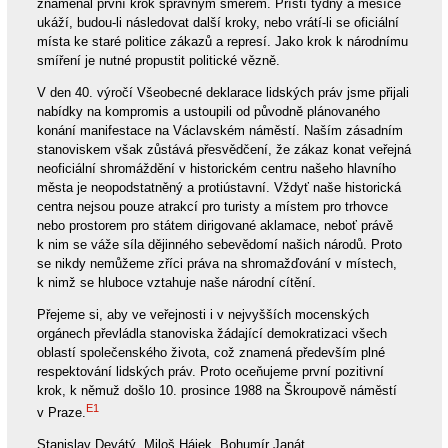
znamenal první krok správným směrem. Příští týdny a měsíce
ukáží, budou-li následovat další kroky, nebo vrátí-li se oficiální
místa ke staré politice zákazů a represí. Jako krok k národnímu
smíření je nutné propustit politické vězně.
V den 40. výročí Všeobecné deklarace lidských práv jsme přijali
nabídky na kompromis a ustoupili od původně plánovaného
konání manifestace na Václavském náměstí. Naším zásadním
stanoviskem však zůstává přesvědčení, že zákaz konat veřejná
neoficiální shromáždění v historickém centru našeho hlavního
města je neopodstatněný a protiústavní. Vždyť naše historická
centra nejsou pouze atrakcí pro turisty a místem pro trhovce
nebo prostorem pro státem dirigované aklamace, neboť právě
k nim se váže síla dějinného sebevědomí našich národů. Proto
se nikdy nemůžeme zříci práva na shromažďování v místech,
k nimž se hluboce vztahuje naše národní cítění.
Přejeme si, aby ve veřejnosti i v nejvyšších mocenských
orgánech převládla stanoviska žádající demokratizaci všech
oblastí společenského života, což znamená především plné
respektování lidských práv. Proto oceňujeme první pozitivní
krok, k němuž došlo 10. prosince 1988 na Škroupově náměstí
E1
v Praze.
Stanislav Devátý, Miloš Hájek, Bohumír Janát