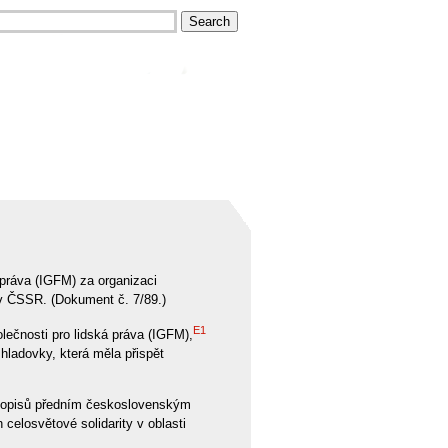
 práva (IGFM) za organizaci
 v ČSSR. (Dokument č. 7/89.)
E1
ečnosti pro lidská práva (IGFM),
hladovky, která měla přispět
h dopisů předním československým
elosvětové solidarity v oblasti