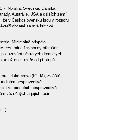
NSR, Norska, Švédska, Dánska,
anady, Austrálie, USA a dalších zemí,
m, že v Československu jsou v rozporu
někteří občané za své kritické
nesla. Minimálně přispěla
tý trest odnětí svobody přerušen
v posuzování některých domnělých
ích se už dnes ostře od přístupů
pro lidská práva (IGFM), zvláště
 rodinám nespravedlivě
nnost ve prospěch nespravedlivě
m vězněných a jejich rodin.
ní.)