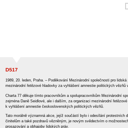
D517
1989, 20. leden, Praha. – Poděkování Mezinárodní společnosti pro lidská
mezinárodní řetězové hladovky za vyhlášení amnestie politických vězňů
Charta 77 děkuje tímto pracovníkům a spolupracovníkům Mezinárodní spol
zejména Daně Seidlové, ale i dalším, za organizaci mezinárodní řetězové 
k vyhlášení amnestie československých politických vězňů.
Tato morálně významná akce, jejíž součástí bylo i odesílání protestníc
činitelům a také pozdravů vězněným, je novým svědectvím o možnostech c
prosazování a obhajoby lidských práv.