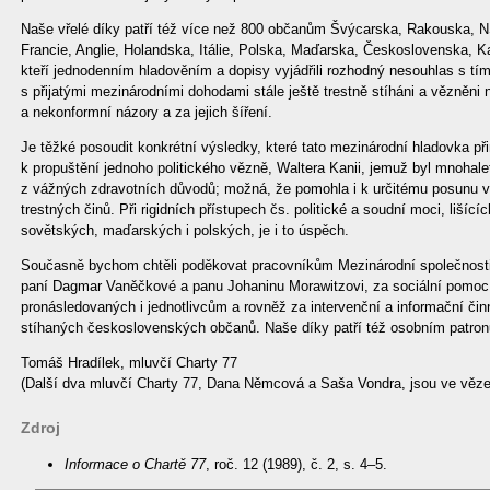
Naše vřelé díky patří též více než 800 občanům Švýcarska, Rakouska, 
Francie, Anglie, Holandska, Itálie, Polska, Maďarska, Československa, K
kteří jednodenním hladověním a dopisy vyjádřili rozhodný nesouhlas s tí
s přijatými mezinárodními dohodami stále ještě trestně stíháni a vězněni 
a nekonformní názory a za jejich šíření.
Je těžké posoudit konkrétní výsledky, které tato mezinárodní hladovka při
k propuštění jednoho politického vězně, Waltera Kanii, jemuž byl mnohale
z vážných zdravotních důvodů; možná, že pomohla i k určitému posunu 
trestných činů. Při rigidních přístupech čs. politické a soudní moci, lišíc
sovětských, maďarských i polských, je i to úspěch.
Současně bychom chtěli poděkovat pracovníkům Mezinárodní společnosti 
paní Dagmar Vaněčkové a panu Johaninu Morawitzovi, za sociální pomoc
pronásledovaných i jednotlivcům a rovněž za intervenční a informační či
stíhaných československých občanů. Naše díky patří též osobním patronů
Tomáš Hradílek, mluvčí Charty 77
(Další dva mluvčí Charty 77, Dana Němcová a Saša Vondra, jsou ve věze
Zdroj
Informace o Chartě 77
, roč. 12 (1989), č. 2, s. 4–5.