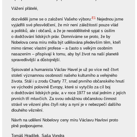
Vážení přátelé,
E1
dozvěděli jsme se o založení Vašeho výboru:
Nejednou jsme
vyjádřili své přesvědčení, že mír není záležitostí pouze vlád
a politiků, ale i občanů, a že je neoddělitelně spjat s úsilím
o dodržování lidských práv. Domníváme se proto, že by
Nobelova cena míru měla být udělována především těm, kteří
mimo rámec vlastní profese – a často s velkým osobním
nasazením – přispívají k tomu, aby byl život na naší planetě
spravedlivější a důstojnější.
Spisovatel a humanista Václav Havel je už po více než čtvrt
století významnou osobností našeho kulturního a veřejného
života. Stál i u zrodu Charty 77, snad prvního občanského hnutí
ve východní polovině Evropy, které si vytyčilo za cíl boj
o dodržování lidských práv, a v roce 1977 se stal jedním z jejích
prvních tří mluvčích. Za svou odvážnou občanskou činnost
strávil ve vězení přes čtyři roky a nyní je v nebezpečí dalšího
dlouhého věznění.
Návrh na udělení Nobelovy ceny míru Václavu Havlovi proto
plně podporujeme.
Tomáš Hradílek, Saša Vondra