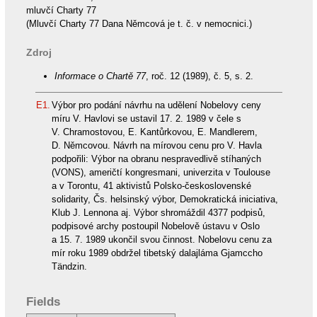
mluvčí Charty 77
(Mluvčí Charty 77 Dana Němcová je t. č. v nemocnici.)
Zdroj
Informace o Chartě 77
, roč. 12 (1989), č. 5, s. 2.
E1.
Výbor pro podání návrhu na udělení Nobelovy ceny
míru V. Havlovi se ustavil 17. 2. 1989 v čele s
V. Chramostovou, E. Kantůrkovou, E. Mandlerem,
D. Němcovou. Návrh na mírovou cenu pro V. Havla
podpořili: Výbor na obranu nespravedlivě stíhaných
(VONS), američtí kongresmani, univerzita v Toulouse
a v Torontu, 41 aktivistů Polsko-československé
solidarity, Čs. helsinský výbor, Demokratická iniciativa,
Klub J. Lennona aj. Výbor shromáždil 4377 podpisů,
podpisové archy postoupil Nobelově ústavu v Oslo
a 15. 7. 1989 ukončil svou činnost. Nobelovu cenu za
mír roku 1989 obdržel tibetský dalajláma Gjamccho
Tändzin.
Fields