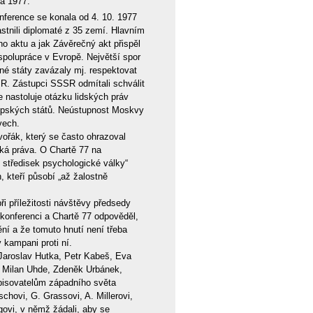
na 1977.
nference se konala od 4. 10. 1977
stnili diplomaté z 35 zemí. Hlavním
o aktu a jak Závěrečný akt přispěl
spolupráce v Evropě. Největší spor
ěné státy zavázaly mj. respektovat
R. Zástupci SSSR odmítali schválit
e nastoluje otázku lidských práv
ropských států. Neústupnost Moskvy
vech.
ořák, který se často ohrazoval
ská práva. O Chartě 77 na
e středisek psychologické války“
, kteří působí „až žalostně
ři příležitosti návštěvy předsedy
 konferenci a Chartě 77 odpověděl,
ní a že tomuto hnutí není třeba
 kampani proti ní.
 Jaroslav Hutka, Petr Kabeš, Eva
, Milan Uhde, Zdeněk Urbánek,
spisovatelům západního světa
chovi, G. Grassovi, A. Millerovi,
govi, v němž žádali, aby se