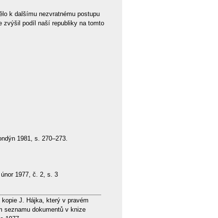
pělo k dalšímu nezvratnému postupu
výšil podíl naší republiky na tomto
ondýn 1981, s. 270–273.
, únor 1977, č. 2, s. 3
 kopie J. Hájka, který v pravém
ném seznamu dokumentů v knize