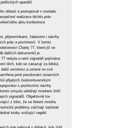
olitických aparátů.
éto oblasti a postupovat v souladu
bezpečení realizace těchto práv
Závěrečného aktu konference
mi, připomínkami, žádostmi i návrhy
ních práv a povinností. V tomto
olečenství Charty 77, které již ve
adě dalších dokumentů je
a 77 nebyla a není signatáři pojímána
ení těch, kdo se zasazují za lidská
 další existenci a ustane ve své
e namířena proti porušování ústavních
azků přijatých československým
 spojováno s pozitivními návrhy
 tomto smyslu odrážejí mnohem širší
ejích signatářů. Objektivně lze
ývající z toho, že se řešení mnoha
konomické problémy začínají narůstat
nikat kroky snižující napětí
terých jste nabýval v dobách, kdy Váš