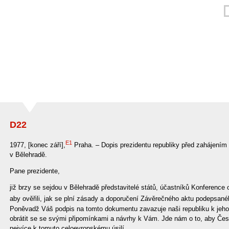
D22
E1
1977, [konec září],
Praha. – Dopis prezidentu republiky před zahájení
v Bělehradě.
Pane prezidente,
již brzy se sejdou v Bělehradě představitelé států, účastníků Konference 
aby ověřili, jak se plní zásady a doporučení Závěrečného aktu podepsané
Poněvadž Váš podpis na tomto dokumentu zavazuje naši republiku k jeh
obrátit se se svými připomínkami a návrhy k Vám. Jde nám o to, aby Česk
nejvíce k tomuto celoevropskému úsilí.