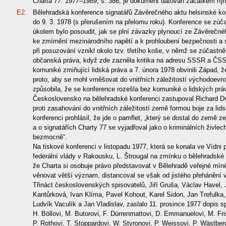
Charta 77. 1977–1989
, s. 386, je dokument datován začátkem říj
E2.
Bělehradská konference signatářů Závěrečného aktu helsinské ko
do 9. 3. 1978 (s přerušením na přelomu roku). Konference se zúča
úkolem bylo posoudit, jak se plní závazky plynoucí ze Závěrečnéh
ke zmírnění mezinárodního napětí a k prohloubení bezpečnosti a 
při posuzování vznikl okolo tzv. třetího koše, v němž se zúčastn
občanská práva, když zde zazněla kritika na adresu SSSR a ČSS
komuniké zmiňující lidská práva a 7. února 1978 obvinili Západ, ž
proto, aby se mohl vměšovat do vnitřních záležitostí východoev
způsobila, že se konference rozešla bez komuniké o lidských prá
Československo na bělehradské konferenci zastupoval Richard Dv
proti zasahování do vnitřních záležitostí země formou boje za lid
konferenci prohlásil, že jde o pamflet, „který se dostal do země z
a o signatářích Charty 77 se vyjadřoval jako o kriminálních živlech
bezmocně“.
Na tiskové konferenci v listopadu 1977, která se konala ve Vídni p
federální vlády v Rakousku, L. Štrougal na zmínku o bělehradské
že Charta si osobuje právo představovat v Bělehradě veřejné míně
věnovat větší význam, distancoval se však od jistého přehánění v
Třináct československých spisovatelů, Jiří Gruša, Václav Havel,
Kantůrková, Ivan Klíma, Pavel Kohout, Karel Sidon, Jan Trefulka
Ludvík Vaculík a Jan Vladislav, zaslalo 11. prosince 1977 dopis 
H. Böllovi, M. Butorovi, F. Dürrenmattovi, D. Emmanuelovi, M. Fris
P. Rothovi, T. Stoppardovi, W. Styronovi, P. Weissovi, P. Wästber