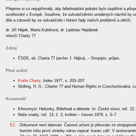
Přejeme si co nejupřímněji, aby bělehradské jednání bylo úspěšné a přis
uvolňování v Evropě. Soudíme, že uskutečněním uvedených návrhů by se z
díle a zároveň by se uskutečnilo i řešení řady našich problémů a obtíží.
dr. Jiří Hájek, Marta Kubišová, dr. Ladislav Hejdánek
mluvčí Charty 77
Zdroj
ČSDS, sb. Charta 77 (archiv J. Hájka). – Strojopis, průpis.
Plné znění
Kniha Charty
, Index 1977, s. 203–207
Skilling, H. G.:
Charter 77 and Human Rights in Czechoslovakia
. L
Komentář
Křesomysl: Helsinky, Bělehrad a détente. In:
České slovo
, roč. 22
Naše snahy
, roč. 13, č. 3, květen – červen 1978, s. 5–7.
E1.
Dokument není datován. Časové určení je převzato ze strojopisné
horním rohu první stránky rukou vepsal: konec září. V anotova