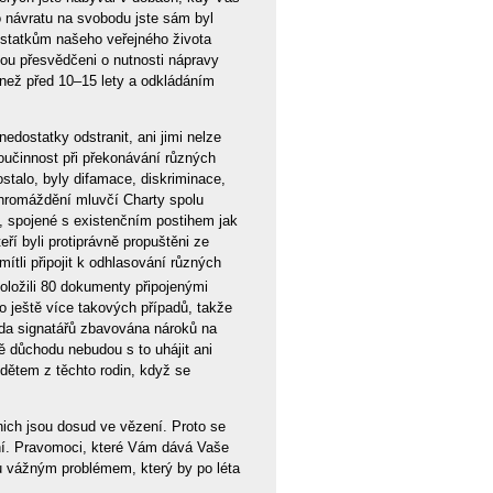
po návratu na svobodu jste sám byl
ostatkům našeho veřejného života
sou přesvědčeni o nutnosti nápravy
než před 10–15 lety a odkládáním
edostatky odstranit, ani jimi nelze
součinnost při překonávání různých
ostalo, byly difamace, diskriminace,
hromáždění mluvčí Charty spolu
v, spojené s existenčním postihem jak
ří byli protiprávně propuštěni ze
ítli připojit k odhlasování různých
oložili 80 dokumenty připojenými
lo ještě více takových případů, takže
ada signatářů zbavována nároků na
tě důchodu nebudou s to uhájit ani
 dětem z těchto rodin, když se
nich jsou dosud ve vězení. Proto se
ění. Pravomoci, které Vám dává Vaše
nu vážným problémem, který by po léta