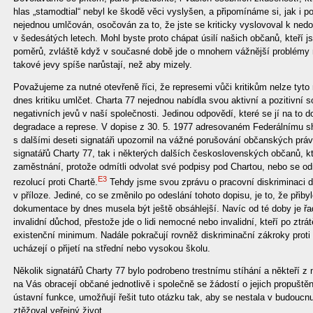
hlas „stamodtial“ nebyl ke škodě věci vyslyšen, a připomínáme si, jak i 
nejednou umlčován, osočován za to, že jste se kriticky vyslovoval k ned
v šedesátých letech. Mohl byste proto chápat úsilí našich občanů, kteří j
poměrů, zvláště když v současné době jde o mnohem vážnější problémy 
takové jevy spíše narůstají, než aby mizely.
Považujeme za nutné otevřeně říci, že represemi vůči kritikům nelze tyto n
dnes kritiku umlčet. Charta 77 nejednou nabídla svou aktivní a pozitivní 
negativních jevů v naší společnosti. Jedinou odpovědí, které se jí na to d
degradace a represe. V dopise z 30. 5. 1977 adresovaném Federálnímu s
s dalšími deseti signatáři upozornil na vážné porušování občanských prá
signatářů Charty 77, tak i některých dalších československých občanů, kte
zaměstnání, protože odmítli odvolat své podpisy pod Chartou, nebo se odm
E3
rezolucí proti Chartě.
Tehdy jsme svou zprávu o pracovní diskriminaci d
v příloze. Jediné, co se změnilo po odeslání tohoto dopisu, je to, že přiby
dokumentace by dnes musela být ještě obsáhlejší. Navíc od té doby je ř
invalidní důchod, přestože jde o lidi nemocné nebo invalidní, kteří po ztrá
existenční minimum. Nadále pokračují rovněž diskriminační zákroky proti
ucházejí o přijetí na střední nebo vysokou školu.
Několik signatářů Charty 77 bylo podrobeno trestnímu stíhání a někteří z 
na Vás obracejí občané jednotlivě i společně se žádostí o jejich propušt
ústavní funkce, umožňují řešit tuto otázku tak, aby se nestala v budouc
ztěžoval veřejný život.