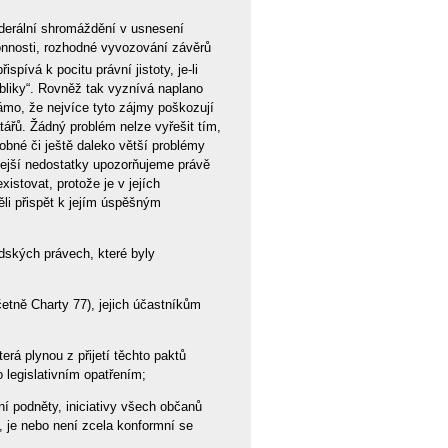
Federální shromáždění v usnesení
konnosti, rozhodné vyvozování závěrů
ispívá k pocitu právní jistoty, je-li
bliky“. Rovněž tak vyznívá naplano
ámo, že nejvíce tyto zájmy poškozují
tářů. Žádný problém nelze vyřešit tím,
obné či ještě daleko větší problémy
zdejší nedostatky upozorňujeme právě
istovat, protože je v jejích
li přispět k jejím úspěšným
idských právech, které byly
četně Charty 77), jejich účastníkům
erá plynou z přijetí těchto paktů
 legislativním opatřením;
ní podněty, iniciativy všech občanů
l, je nebo není zcela konformní se