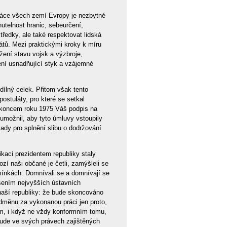
práce všech zemí Evropy je nezbytné
utelnost hranic, sebeurčení,
ředky, ale také respektovat lidská
tů. Mezi praktickými kroky k míru
žení stavu vojsk a výzbroje,
ení usnadňující styk a vzájemné
ílný celek. Přitom však tento
stuláty, pro které se setkal
n koncem roku 1975 Váš podpis na
umožnil, aby tyto úmluvy vstoupily
lady pro splnění slibu o dodržování
kaci prezidentem republiky staly
í naši občané je četli, zamýšleli se
mínkách. Domnívali se a domnívají se
ášením nejvyšších ústavních
 naší republiky: že bude skoncováno
dměnu za vykonanou práci jen proto,
m, i když ne vždy konformním tomu,
 bude ve svých právech zajištěných