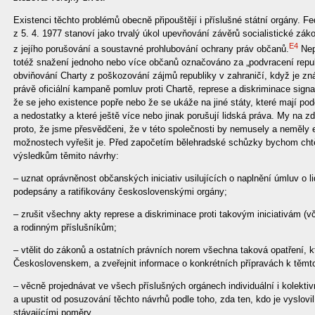
Existenci těchto problémů obecně připouštějí i příslušné státní orgány. 
z 5. 4. 1977 stanoví jako trvalý úkol upevňování závěrů socialistické zá
E4
z jejího porušování a soustavné prohlubování ochrany práv občanů.
Nepř
totéž snažení jednoho nebo více občanů označováno za „podvracení repu
obviňování Charty z poškozování zájmů republiky v zahraničí, když je zn
právě oficiální kampaně pomluv proti Chartě, represe a diskriminace signa
že se jeho existence popře nebo že se ukáže na jiné státy, které mají pod
a nedostatky a které ještě více nebo jinak porušují lidská práva. My na 
proto, že jsme přesvědčeni, že v této společnosti by nemusely a neměly ex
možnostech vyřešit je. Před započetím bělehradské schůzky bychom chtě
výsledkům těmito návrhy:
– uznat oprávněnost občanských iniciativ usilujících o naplnění úmluv o l
podepsány a ratifikovány československými orgány;
– zrušit všechny akty represe a diskriminace proti takovým iniciativám (v
a rodinným příslušníkům;
– vtělit do zákonů a ostatních právních norem všechna taková opatření, kt
Československem, a zveřejnit informace o konkrétních přípravách k těmto
– věcně projednávat ve všech příslušných orgánech individuální i kolektiv
a upustit od posuzování těchto návrhů podle toho, zda ten, kdo je vyslovi
stávajícími poměry.