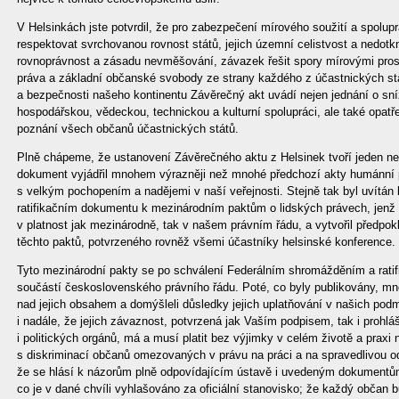
V Helsinkách jste potvrdil, že pro zabezpečení mírového soužití a spolu
respektovat svrchovanou rovnost států, jejich územní celistvost a nedotkn
rovnoprávnost a zásadu nevměšování, závazek řešit spory mírovými prost
práva a základní občanské svobody ze strany každého z účastnických stá
a bezpečnosti našeho kontinentu Závěrečný akt uvádí nejen jednání o sní
hospodářskou, vědeckou, technickou a kulturní spolupráci, ale také opatř
poznání všech občanů účastnických států.
Plně chápeme, že ustanovení Závěrečného aktu z Helsinek tvoří jeden ned
dokument vyjádřil mnohem výrazněji než mnohé předchozí akty humánní po
s velkým pochopením a nadějemi v naší veřejnosti. Stejně tak byl uvítá
ratifikačním dokumentu k mezinárodním paktům o lidských právech, jenž 
v platnost jak mezinárodně, tak v našem právním řádu, a vytvořil předpok
těchto paktů, potvrzeného rovněž všemi účastníky helsinské konference.
Tyto mezinárodní pakty se po schválení Federálním shromážděním a ratifi
součástí československého právního řádu. Poté, co byly publikovány, mnoz
nad jejich obsahem a domýšleli důsledky jejich uplatňování v našich pod
i nadále, že jejich závaznost, potvrzená jak Vaším podpisem, tak i prohl
i politických orgánů, má a musí platit bez výjimky v celém životě a praxi
s diskriminací občanů omezovaných v právu na práci a na spravedlivou o
že se hlásí k názorům plně odpovídajícím ústavě i uvedeným dokumentů
co je v dané chvíli vyhlašováno za oficiální stanovisko; že každý občan