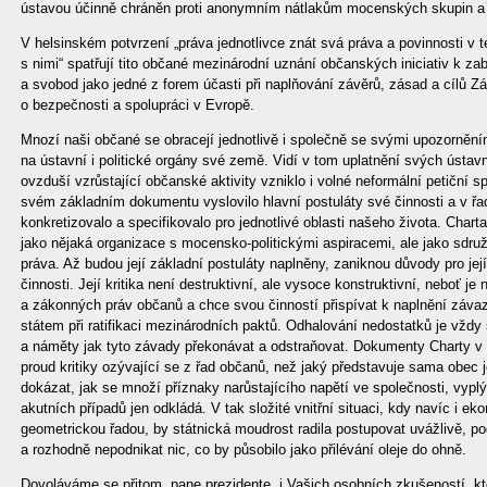
ústavou účinně chráněn proti anonymním nátlakům mocenských skupin a p
V helsinském potvrzení „práva jednotlivce znát svá práva a povinnosti v t
s nimi“ spatřují tito občané mezinárodní uznání občanských iniciativ k za
a svobod jako jedné z forem účasti při naplňování závěrů, zásad a cílů 
o bezpečnosti a spolupráci v Evropě.
Mnozí naši občané se obracejí jednotlivě i společně se svými upozornění
na ústavní i politické orgány své země. Vidí v tom uplatnění svých ústav
ovzduší vzrůstající občanské aktivity vzniklo i volné neformální petiční sp
svém základním dokumentu vyslovilo hlavní postuláty své činnosti a v ř
konkretizovalo a specifikovalo pro jednotlivé oblasti našeho života. Chart
jako nějaká organizace s mocensko-politickými aspiracemi, ale jako sdruž
práva. Až budou její základní postuláty naplněny, zaniknou důvody pro její
činnosti. Její kritika není destruktivní, ale vysoce konstruktivní, neboť j
a zákonných práv občanů a chce svou činností přispívat k naplnění záv
státem při ratifikaci mezinárodních paktů. Odhalování nedostatků je vždy
a náměty jak tyto závady překonávat a odstraňovat. Dokumenty Charty v
proud kritiky ozývající se z řad občanů, než jaký představuje sama obec j
dokázat, jak se množí příznaky narůstajícího napětí ve společnosti, vypl
akutních případů jen odkládá. V tak složité vnitřní situaci, kdy navíc i e
geometrickou řadou, by státnická moudrost radila postupovat uvážlivě, pod
a rozhodně nepodnikat nic, co by působilo jako přilévání oleje do ohně.
Dovoláváme se přitom, pane prezidente, i Vašich osobních zkušeností, k