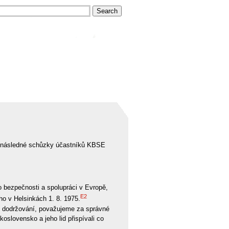
m následné schůzky účastníků KBSE
o bezpečnosti a spolupráci v Evropě,
E2
ho v Helsinkách 1. 8. 1975.
o dodržování, považujeme za správné
oslovensko a jeho lid přispívali co