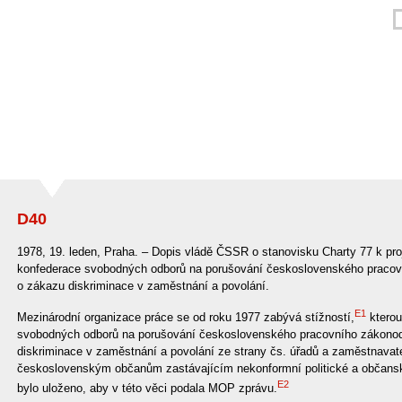
D40
1978, 19. leden, Praha. – Dopis vládě ČSSR o stanovisku Charty 77 k pro
konfederace svobodných odborů na porušování československého pracovn
o zákazu diskriminace v zaměstnání a povolání.
E1
Mezinárodní organizace práce se od roku 1977 zabývá stížností,
kterou
svobodných odborů na porušování československého pracovního zákonodá
diskriminace v zaměstnání a povolání ze strany čs. úřadů a zaměstnavat
československým občanům zastávajícím nekonformní politické a občans
E2
bylo uloženo, aby v této věci podala MOP zprávu.