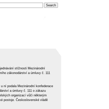
jednávání stížnosti Mezinárodní
ího zákonodárství a úmluvy č. 111
 u ní podala Mezinárodní konfederace
rství a úmluvy č. 111 o zákazu
elských organizací vůči některým
ké postoje. Československé vládě