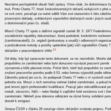
Neznáme pochopitelně obsah Vaší zprávy. Víme však, že diskriminace če
trvá. Proto Charta 77, hnutí československých občanů usilujících o plné 
ve své zemi, považuje za nutné sdělit Vám své stanovisko k této záležito
písemnými doklady, svědeckými výpověďmi dotčených osob i jiných osob,
o diskriminační praxi čs. úřadů.
Mluvčí Charty 77 spolu s dalšími signatáři zaslali 30. 5. 1977 Federáln
socialistické republiky dokumentaci, která podrobně, konkrétním rozbore
(zaměstnavatelů), čs. orgánů (prokuratury a soudů) i odborových organiz
a protizákonné metody a postihy uplatněné [jak] vůči signatářům Charty 7
E3
občanům v pracovněprávní sféře.
Od doby, kdy byl zpracován tento dokument, se nic nezměnilo. Mnoho da
propuštěno ze zaměstnání nebo bylo donuceno rozvázat pracovní poměr. D
významná a hůře placená místa. Počet těch, kteří byli propuštěni ze zam
zrušení pracovního poměru podle § 53, nebo formou výpovědi podle někt
Zákoníku práce) jen za to, že podepsali Chartu 77 nebo s ní vyslovili souhla
jednoho sta. Mnozí z nich nemohou sehnat žádné zaměstnání, a pokud ho 
pod úrovní jejich profesionální kvalifikace. Pracují jako nekvalifikované pra
metaři, závozníci, řidiči – nebo hledají k zajištění holé existence své i čl
zaměstnání. Někteří jsou dokonce odkázáni na různé formy solidární pom
donutil k emigraci.
Ústava ČSSR v článku 28 zaručuje všem občanům svobodu projevu. Pod