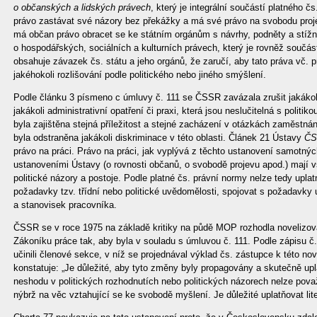
o občanských a lidských právech
, který je integrální součástí platného 
právo zastávat své názory bez překážky a má své právo na svobodu pro
má občan právo obracet se ke státním orgánům s návrhy, podněty a stíž
o hospodářských, sociálních a kulturních právech, který je rovněž součást
obsahuje závazek čs. státu a jeho orgánů, že zaručí, aby tato práva vč. 
jakéhokoli rozlišování podle politického nebo jiného smýšlení.
Podle článku 3 písmeno c úmluvy č. 111 se ČSSR zavázala zrušit jakákol
jakákoli administrativní opatření či praxi, která jsou neslučitelná s poli
byla zajištěna stejná příležitost a stejné zacházení v otázkách zaměstná
byla odstraněna jakákoli diskriminace v této oblasti. Článek 21 Ústavy
ČS
právo na práci. Právo na práci, jak vyplývá z těchto ustanovení samotnýc
ustanoveními Ústavy (o rovnosti občanů, o svobodě projevu apod.) mají 
politické názory a postoje. Podle platné čs. právní normy nelze tedy upla
požadavky tzv. třídní nebo politické uvědomělosti, spojovat s požadavky u
a stanovisek pracovníka.
ČSSR se v roce 1975 na základě kritiky na půdě MOP rozhodla novelizova
Zákoníku práce tak, aby byla v souladu s úmluvou č. 111. Podle zápisu 
učinili členové sekce, v níž se projednával výklad čs. zástupce k této nov
konstatuje: „Je důležité, aby tyto změny byly propagovány a skutečně upl
neshodu v politických rozhodnutích nebo politických názorech nelze pov
nýbrž na věc vztahující se ke svobodě myšlení. Je důležité uplatňovat lit