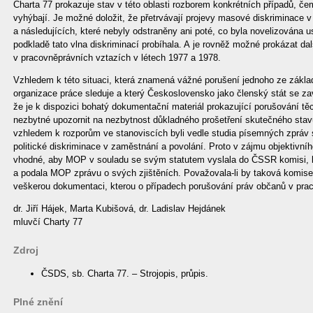
Charta 77 prokazuje stav v této oblasti rozborem konkrétních případů, 
vyhýbají. Je možné doložit, že přetrvávají projevy masové diskriminace v
a následujících, které nebyly odstraněny ani poté, co byla novelizována u
podkladě tato vlna diskriminací probíhala. A je rovněž možné prokázat dal
v pracovněprávních vztazích v létech 1977 a 1978.
Vzhledem k této situaci, která znamená vážné porušení jednoho ze základ
organizace práce sleduje a který Československo jako členský stát se z
že je k dispozici bohatý dokumentační materiál prokazující porušování tě
nezbytné upozornit na nezbytnost důkladného prošetření skutečného stavu.
vzhledem k rozporům ve stanoviscích byli vedle studia písemných zpráv sly
politické diskriminace v zaměstnání a povolání. Proto v zájmu objektivní
vhodné, aby MOP v souladu se svým statutem vyslala do ČSSR komisi, kt
a podala MOP zprávu o svých zjištěních. Považovala-li by taková komise 
veškerou dokumentaci, kterou o případech porušování práv občanů v prac
dr. Jiří Hájek, Marta Kubišová, dr. Ladislav Hejdánek
mluvčí Charty 77
Zdroj
ČSDS, sb. Charta 77. – Strojopis, průpis.
Plné znění