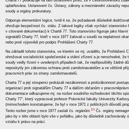
Charta 77 poukazuje na tato ustanovení proto, že v Československu zdal
uplatňována. Ustanovení čs. Ústavy, zákony a mezinárodní závazky repub
soudy a orgány prokuratury.
Odporuje elementární logice, tvrdí-li se, že požadavek důsledně dodržov
ohrožuje bezpečnost čs. státu. Z takové logiky však vychází stanovisko 
v citované dokumentaci) k Chartě 77. Toto stanovisko figuruje jako hlav
signatářů Charty 77, kteří v roce 1977 žalovali u soudů na neplatnost o
nebo proti výpovědi pro podpis Prohlášení Charty 77.
Na základě tohoto stanoviska, ve kterém se mj. uvádělo, že Prohlášení Ch
ohrožovat socialistické společenské a státní zřízení a je nerozhodné, že 
soudy vedly řízení v uvedených případech tak, že nepřipouštěly žádné d
neposkytly jim zákonnou ochranu proti zaměstnavatelům a ve většině pří
pracovních práv ze strany zaměstnavatelů.
Charta 77 a její stoupenci prokázali nezákonnost a protizákonnost postu
organizací proti signatářům Charty 77 a dalším občanům v pracovněprávní
dokumentace odkazujeme mj. na rozbor soudního rozhodování těchto spor
Charty 77“, který vypracoval profesor Právnické fakulty Univerzity Karlo
(mimochodem konstatujeme, že byl v roce 1971 z politických důvodů pro
E4
Tento rozbor jsme v roce 1977 zaslali čs. orgánům.
Čs. orgány nereagova
jako by v této oblasti bylo vše v pořádku, jako by důsledně zachovávaly 
vztahu k právu na práci.