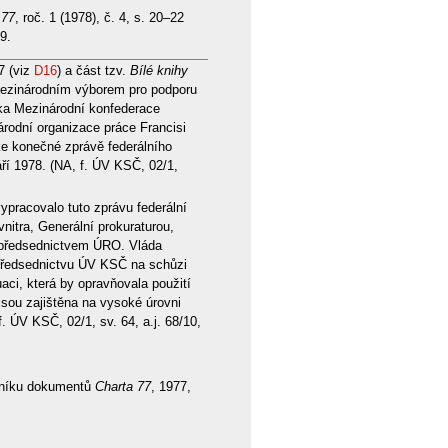
 77
, roč. 1 (1978), č. 4, s. 20–22
9.
7 (viz
D16
) a část tzv.
Bílé knihy
ezinárodním výborem pro podporu
íka Mezinárodní konfederace
rodní organizace práce Francisi
 ke konečné zprávě federálního
ří 1978. (NA, f. ÚV KSČ, 02/1,
pracovalo tuto zprávu federální
nitra, Generální prokuraturou,
a předsednictvem ÚRO. Vláda
í předsednictvu ÚV KSČ na schůzi
aci, která by opravňovala použití
 jsou zajištěna na vysoké úrovni
. ÚV KSČ, 02/1, sv. 64, a.j. 68/10,
orníku dokumentů
Charta 77
, 1977,