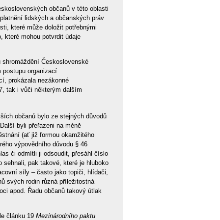
skoslovenských občanů v této oblasti
uplatnění lidských a občanských práv
sti, které může doložit potřebnými
 které mohou potvrdit údaje
ímu shromáždění Československé
m postupu organizací
ací, prokázala nezákonné
7, tak i vůči některým dalším
lších občanů bylo ze stejných důvodů
alší byli přeřazeni na méně
ěstnání (ať již formou okamžitého
erého výpovědního důvodu § 46
s či odmítli ji odsoudit, přesáhl číslo
sehnali, pak takové, které je hluboko
covní síly – často jako topiči, hlídači,
enů svých rodin různá příležitostná
oci apod. Řadu občanů takový útlak
le článku 19
Mezinárodního paktu