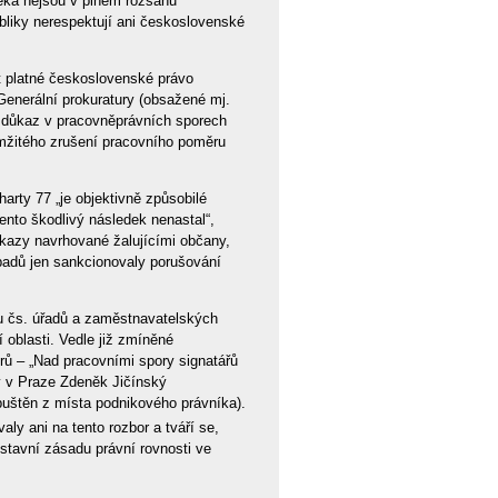
eka nejsou v plném rozsahu
liky nerespektují ani československé
at platné československé právo
Generální prokuratury (obsažené mj.
ní důkaz v pracovněprávních sporech
kamžitého zrušení pracovního poměru
arty 77 „je objektivně způsobilé
tento škodlivý následek nenastal“,
ůkazy navrhované žalujícími občany,
padů jen sankcionovaly porušování
pu čs. úřadů a zaměstnavatelských
 oblasti. Vedle již zmíněné
ů – „Nad pracovními spory signatářů
vy v Praze Zdeněk Jičínský
puštěn z místa podnikového právníka).
ly ani na tento rozbor a tváří se,
ústavní zásadu právní rovnosti ve