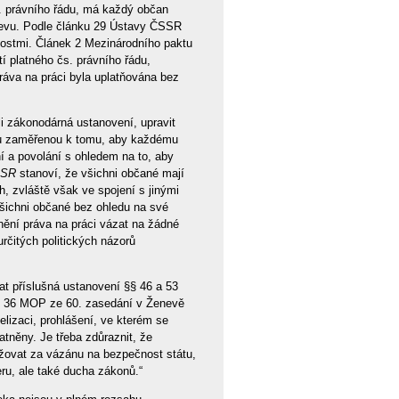
čs. právního řádu, má každý občan
jevu. Podle článku 29 Ústavy ČSSR
nostmi. Článek 2 Mezinárodního paktu
í platného čs. právního řádu,
práva na práci byla uplatňována bez
i zákonodárná ustanovení, upravit
tikou zaměřenou k tomu, aby každému
ní a povolání s ohledem na to, aby
SR
stanoví, že všichni občané mají
h, zvláště však ve spojení s jinými
všichni občané bez ohledu na své
tnění práva na práci vázat na žádné
rčitých politických názorů
t příslušná ustanovení §§ 46 a 53
č. 36 MOP ze 60. zasedání v Ženevě
elizaci, prohlášení, ve kterém se
atněny. Je třeba zdůraznit, že
ažovat za vázánu na bezpečnost státu,
eru, ale také ducha zákonů.“