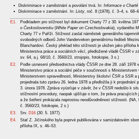
Diskriminace v zaměstnání a povolání trvá. In:
Informace o Chartě
Diskriminace v zaměstnání. In:
Listy
, roč. 8 (1978), č. 3–4, s. 68–6
E1.
Podkladem pro stížnost byl dokument Charty 77 z 30. května 197
o Československu
(
White Paper on Czechoslovakia
), vydaného M
Charty 77 v Paříži. Stížnost zaslal náměstek generálního tajemn
svobodných odborů John Vanderveken generálnímu řediteli Meziná
Blanchardovi. Český překlad této stížnosti je uložen jako příloha
Ministerstva práce a sociálních věcí, předložené vládě ČSSR v zá
sv. 64, a.j. 68/10, č. 3560/23, strojopis, fotokopie, 3 s.)
E2.
Podle usnesení předsednictva vlády ČSSR ze dne 28. září 1978 vy
Ministerstvo práce a sociální péče v součinnosti s Ministerstvem v
Ministerstvem spravedlnosti, Ministerstvy školství ČSR a SSR 
projednala tuto zprávu 26. ledna 1978 a předložila ji k projednán
3. února 1978. Zpráva vyúsťuje v závěr, že v ČSSR nedošlo k situ
stížnostní procedury, naopak ujišťuje o tom, že práva pracujících
a že šetření prokázala naprostou neodůvodněnost stížnosti. (NA, f
č. 3560/23, fotokopie, 2 s.)
E3.
Srv.
D16
(30. 5. 1977).
E4.
Stať Z. Jičínského byla poprvé publikována v samizdatovém sb
příloha IX, s. 46–53.