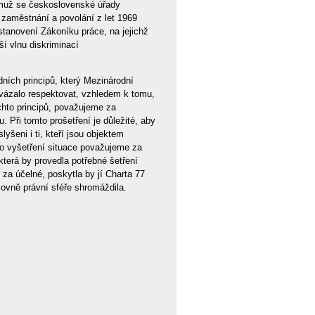
čemuž se československé úřady
 zaměstnání a povolání z let 1969
stanovení Zákoníku práce, na jejichž
ší vlnu diskriminací
ních principů, který Mezinárodní
avázalo respektovat, vzhledem k tomu,
chto principů, považujeme za
 Při tomto prošetření je důležité, aby
šeni i ti, kteří jsou objektem
ho vyšetření situace považujeme za
erá by provedla potřebné šetření
za účelné, poskytla by jí Charta 77
ovně právní sféře shromáždila.