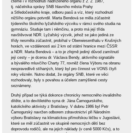
čteme i v rozhodnutí nadřízeného orgánu z 2. 2. 1987,
tj. náčelníka správy SNB hlavního města Prahy
a Středočeského kraje, odboru pasů a víz, který rozhodnutí
nižšího orgánu potvrdil. Marta Bendová se měla zúčastnit
týdenního školního lyžařského výcviku v rámci svého studia na
gymnáziu. Studuje tam i němčinu, a proto má její třída
navštěvovat NDR. Lyžařský výcvik, jehož se jako jediná ze
třídy nesměla zúčastnit, probíhal v Oberwiesenthalu v Krušných
horách, ve vzdálenosti asi 2 km od státní hranice mezi ČSSR
a NDR. Marta Bendová – a to je zřejmě jediný důvod zamítnutí
její cesty – je dcerou dr. Václava Bendy, aktivního signatáře
a bývalého mluvčího Charty 77, rovněž člena Výboru na obranu
nespravedlivě stíhaných, který byl pro činnost ve VONS čtyři
roky vězněn. Nutno dodat, že orgány SNB, které ve věci
rozhodovaly, byly s povahou a účelem zamýšlené cesty
seznámeny.
Druhý případ se týká dokonce chronicky nemocného invalidního
dítěte, a to devítiletého syna dr. Jána Čarnogurského,
katolického aktivisty z Bratislavy. V dubnu 1986 byl Petr
Čarnogurský navržen odborem zdravotnictví při Národním
výboru Bratislavy na klimatickou přímořskou léčbu v Jugoslávii,
které se měl zúčastnit ve skupině nemocných dětí bez
doprovodu rodičů, ale na jejich náklady (v ceně 5000 Kčs), a to