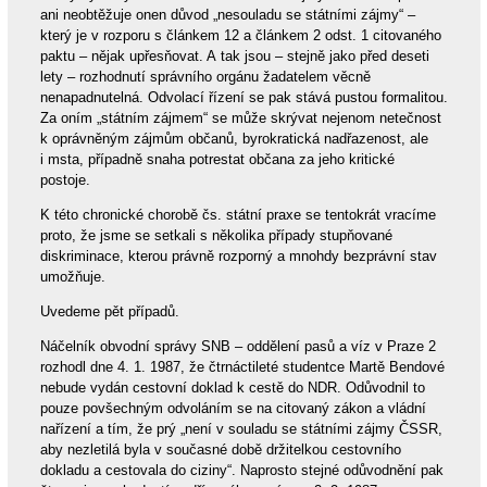
ani neobtěžuje onen důvod „nesouladu se státními zájmy“ –
který je v rozporu s článkem 12 a článkem 2 odst. 1 citovaného
paktu – nějak upřesňovat. A tak jsou – stejně jako před deseti
lety – rozhodnutí správního orgánu žadatelem věcně
nenapadnutelná. Odvolací řízení se pak stává pustou formalitou.
Za oním „státním zájmem“ se může skrývat nejenom netečnost
k oprávněným zájmům občanů, byrokratická nadřazenost, ale
i msta, případně snaha potrestat občana za jeho kritické
postoje.
K této chronické chorobě čs. státní praxe se tentokrát vracíme
proto, že jsme se setkali s několika případy stupňované
diskriminace, kterou právně rozporný a mnohdy bezprávní stav
umožňuje.
Uvedeme pět případů.
Náčelník obvodní správy SNB – oddělení pasů a víz v Praze 2
rozhodl dne 4. 1. 1987, že čtrnáctileté studentce Martě Bendové
nebude vydán cestovní doklad k cestě do NDR. Odůvodnil to
pouze povšechným odvoláním se na citovaný zákon a vládní
nařízení a tím, že prý „není v souladu se státními zájmy ČSSR,
aby nezletilá byla v současné době držitelkou cestovního
dokladu a cestovala do ciziny“. Naprosto stejné odůvodnění pak