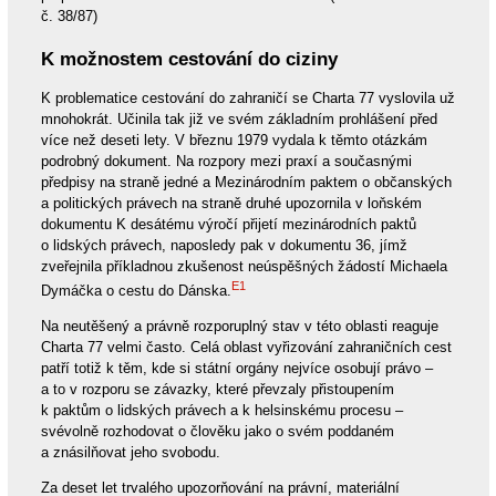
č. 38/87)
K možnostem cestování do ciziny
K problematice cestování do zahraničí se Charta 77 vyslovila už
mnohokrát. Učinila tak již ve svém základním prohlášení před
více než deseti lety. V březnu 1979 vydala k těmto otázkám
podrobný dokument. Na rozpory mezi praxí a současnými
předpisy na straně jedné a Mezinárodním paktem o občanských
a politických právech na straně druhé upozornila v loňském
dokumentu K desátému výročí přijetí mezinárodních paktů
o lidských právech, naposledy pak v dokumentu 36, jímž
zveřejnila příkladnou zkušenost neúspěšných žádostí Michaela
E1
Dymáčka o cestu do Dánska.
Na neutěšený a právně rozporuplný stav v této oblasti reaguje
Charta 77 velmi často. Celá oblast vyřizování zahraničních cest
patří totiž k těm, kde si státní orgány nejvíce osobují právo –
a to v rozporu se závazky, které převzaly přistoupením
k paktům o lidských právech a k helsinskému procesu –
svévolně rozhodovat o člověku jako o svém poddaném
a znásilňovat jeho svobodu.
Za deset let trvalého upozorňování na právní, materiální