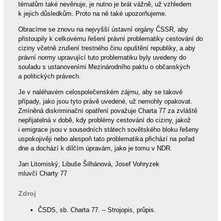
tématům také nevěnuje, je nutno je brát vážně, už vzhledem
k jejich důsledkům. Proto na ně také upozorňujeme.
Obracíme se znovu na nejvyšší ústavní orgány ČSSR, aby
přistoupily k celkovému řešení právní problematiky cestování do
ciziny včetně zrušení trestného činu opuštění republiky, a aby
právní normy upravující tuto problematiku byly uvedeny do
souladu s ustanoveními Mezinárodního paktu o občanských
a politických právech.
Je v naléhavém celospolečenském zájmu, aby se takové
případy, jako jsou tyto právě uvedené, už nemohly opakovat.
Zmíněná diskriminační opatření považuje Charta 77 za zvláště
nepřijatelná v době, kdy problémy cestování do ciziny, jakož
i emigrace jsou v sousedních státech sovětského bloku řešeny
uspokojivěji nebo alespoň tato problematika přichází na pořad
dne a dochází k dílčím úpravám, jako je tomu v NDR.
Jan Litomiský, Libuše Šilhánová, Josef Vohryzek
mluvčí Charty 77
Zdroj
ČSDS, sb. Charta 77. – Strojopis, průpis.