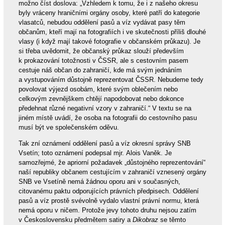
možno číst doslova: „Vzhledem k tomu, že i z našeho okresu
byly vráceny hraničními orgány osoby, které patří do kategorie
vlasatců, nebudou oddělení pasů a víz vydávat pasy těm
občanům, kteří mají na fotografiích i ve skutečnosti příliš dlouhé
vlasy (i když mají takové fotografie v občanském průkazu). Je
si třeba uvědomit, že občanský průkaz slouží především
k prokazování totožnosti v ČSSR, ale s cestovním pasem
cestuje náš občan do zahraničí, kde má svým jednáním
a vystupováním důstojně reprezentovat ČSSR. Nebudeme tedy
povolovat výjezd osobám, které svým oblečením nebo
celkovým zevnějškem chtějí napodobovat nebo dokonce
předehnat různé negativní vzory v zahraničí.“ V textu se na
jiném místě uvádí, že osoba na fotografii do cestovního pasu
musí být ve společenském oděvu.
Tak zní oznámení oddělení pasů a víz okresní správy SNB
Vsetín; toto oznámení podepsal mjr. Alois Vaněk. Je
samozřejmé, že apriorní požadavek „důstojného reprezentování“
naší republiky občanem cestujícím v zahraničí vznesený orgány
SNB ve Vsetíně nemá žádnou oporu ani v současných,
citovanému paktu odporujících právních předpisech. Oddělení
pasů a víz prostě svévolně vydalo vlastní právní normu, která
nemá oporu v ničem. Protože jevy tohoto druhu nejsou zatím
v Československu předmětem satiry a
Dikobraz
se těmto