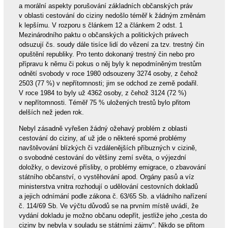
a morální aspekty porušování základních občanských práv
v oblasti cestování do ciziny nedošlo téměř k žádným změnám
k lepšímu. V rozporu s článkem 12 a článkem 2 odst. 1
Mezinárodního paktu o občanských a politických právech
odsuzují čs. soudy dále tisíce lidí do vězení za tzv. trestný čin
opuštění republiky. Pro tento dokonaný trestný čin nebo pro
přípravu k němu či pokus o něj byly k nepodmíněným trestům
odnětí svobody v roce 1980 odsouzeny 3274 osoby, z čehož
2503 (77 %) v nepřítomnosti; jim se odchod ze země podařil.
V roce 1984 to byly už 4362 osoby, z čehož 3124 (72 %)
v nepřítomnosti. Téměř 75 % uložených trestů bylo přitom
delších než jeden rok.
Nebyl zásadně vyřešen žádný ožehavý problém z oblasti
cestování do ciziny, ať už jde o některé sporné problémy
navštěvování blízkých či vzdálenějších příbuzných v cizině,
o svobodné cestování do většiny zemí světa, o výjezdní
doložky, o devizové přísliby, o problémy emigrace, o zbavování
státního občanství, o vystěhování apod. Orgány pasů a víz
ministerstva vnitra rozhodují o udělování cestovních dokladů
a jejich odnímání podle zákona č. 63/65 Sb. a vládního nařízení
č. 114/69 Sb. Ve výčtu důvodů se na prvním místě uvádí, že
vydání dokladu je možno občanu odepřít, jestliže jeho „cesta do
ciziny by nebyla v souladu se státními zájmy“. Nikdo se přitom