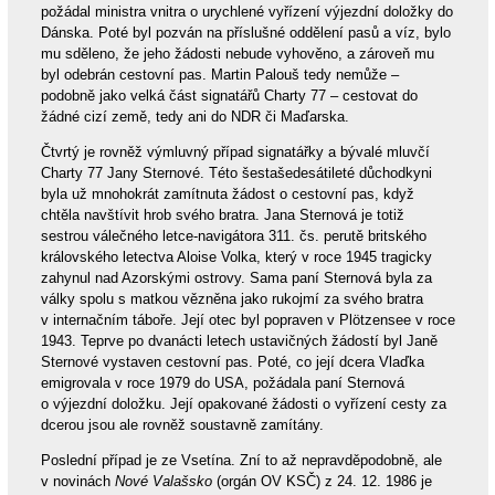
požádal ministra vnitra o urychlené vyřízení výjezdní doložky do
Dánska. Poté byl pozván na příslušné oddělení pasů a víz, bylo
mu sděleno, že jeho žádosti nebude vyhověno, a zároveň mu
byl odebrán cestovní pas. Martin Palouš tedy nemůže –
podobně jako velká část signatářů Charty 77 – cestovat do
žádné cizí země, tedy ani do NDR či Maďarska.
Čtvrtý je rovněž výmluvný případ signatářky a bývalé mluvčí
Charty 77 Jany Sternové. Této šestašedesátileté důchodkyni
byla už mnohokrát zamítnuta žádost o cestovní pas, když
chtěla navštívit hrob svého bratra. Jana Sternová je totiž
sestrou válečného letce-navigátora 311. čs. perutě britského
královského letectva Aloise Volka, který v roce 1945 tragicky
zahynul nad Azorskými ostrovy. Sama paní Sternová byla za
války spolu s matkou vězněna jako rukojmí za svého bratra
v internačním táboře. Její otec byl popraven v Plötzensee v roce
1943. Teprve po dvanácti letech ustavičných žádostí byl Janě
Sternové vystaven cestovní pas. Poté, co její dcera Vlaďka
emigrovala v roce 1979 do USA, požádala paní Sternová
o výjezdní doložku. Její opakované žádosti o vyřízení cesty za
dcerou jsou ale rovněž soustavně zamítány.
Poslední případ je ze Vsetína. Zní to až nepravděpodobně, ale
v novinách
Nové Valašsko
(orgán OV KSČ) z 24. 12. 1986 je