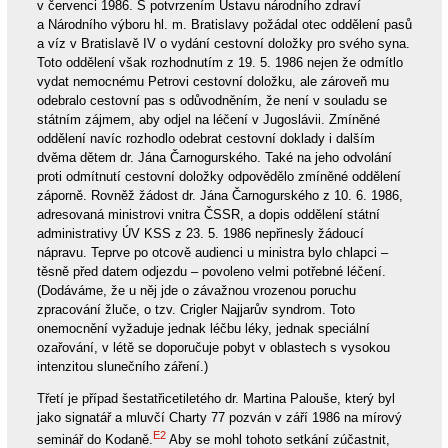
v červenci 1986. S potvrzením Ústavu národního zdraví
a Národního výboru hl. m. Bratislavy požádal otec oddělení pasů
a víz v Bratislavě IV o vydání cestovní doložky pro svého syna.
Toto oddělení však rozhodnutím z 19. 5. 1986 nejen že odmítlo
vydat nemocnému Petrovi cestovní doložku, ale zároveň mu
odebralo cestovní pas s odůvodněním, že není v souladu se
státním zájmem, aby odjel na léčení v Jugoslávii. Zmíněné
oddělení navíc rozhodlo odebrat cestovní doklady i dalším
dvěma dětem dr. Jána Čarnogurského. Také na jeho odvolání
proti odmítnutí cestovní doložky odpovědělo zmíněné oddělení
záporně. Rovněž žádost dr. Jána Čarnogurského z 10. 6. 1986,
adresovaná ministrovi vnitra ČSSR, a dopis oddělení státní
administrativy ÚV KSS z 23. 5. 1986 nepřinesly žádoucí
nápravu. Teprve po otcově audienci u ministra bylo chlapci –
těsně před datem odjezdu – povoleno velmi potřebné léčení.
(Dodáváme, že u něj jde o závažnou vrozenou poruchu
zpracování žluče, o tzv. Crigler Najjarův syndrom. Toto
onemocnění vyžaduje jednak léčbu léky, jednak speciální
ozařování, v létě se doporučuje pobyt v oblastech s vysokou
intenzitou slunečního záření.)
Třetí je případ šestatřicetiletého dr. Martina Palouše, který byl
jako signatář a mluvčí Charty 77 pozván v září 1986 na mírový
E2
seminář do Kodaně.
Aby se mohl tohoto setkání zúčastnit,