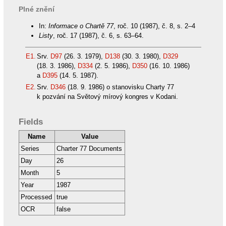
Plné znění
In:
Informace o Chartě 77
, roč. 10 (1987), č. 8, s. 2–4
Listy
, roč. 17 (1987), č. 6, s. 63–64.
E1.
Srv.
D97
(26. 3. 1979),
D138
(30. 3. 1980),
D329
(18. 3. 1986),
D334
(2. 5. 1986),
D350
(16. 10. 1986)
a
D395
(14. 5. 1987).
E2.
Srv.
D346
(18. 9. 1986) o stanovisku Charty 77
k pozvání na Světový mírový kongres v Kodani.
Fields
Name
Value
Series
Charter 77 Documents
Day
26
Month
5
Year
1987
Processed
true
OCR
false