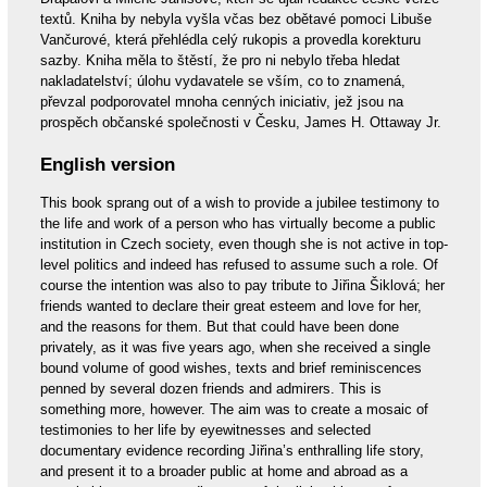
textů. Kniha by nebyla vyšla včas bez obětavé pomoci Libuše
Vančurové, která přehlédla celý rukopis a provedla korekturu
sazby. Kniha měla to štěstí, že pro ni nebylo třeba hledat
nakladatelství; úlohu vydavatele se vším, co to znamená,
převzal podporovatel mnoha cenných iniciativ, jež jsou na
prospěch občanské společnosti v Česku, James H. Ottaway Jr.
English version
This book sprang out of a wish to provide a jubilee testimony to
the life and work of a person who has virtually become a public
institution in Czech society, even though she is not active in top-
level politics and indeed has refused to assume such a role. Of
course the intention was also to pay tribute to Jiřina Šiklová; her
friends wanted to declare their great esteem and love for her,
and the reasons for them. But that could have been done
privately, as it was five years ago, when she received a single
bound volume of good wishes, texts and brief reminiscences
penned by several dozen friends and admirers. This is
something more, however. The aim was to create a mosaic of
testimonies to her life by eyewitnesses and selected
documentary evidence recording Jiřina’s enthralling life story,
and present it to a broader public at home and abroad as a