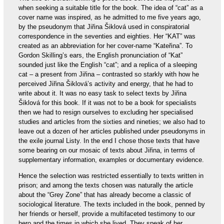
when seeking a suitable title for the book. The idea of “cat” as a
cover name was inspired, as he admitted to me five years ago,
by the pseudonym that Jiřina Šiklová used in conspiratorial
correspondence in the seventies and eighties. Her “KAT” was
created as an abbreviation for her cover-name “Kateřina”. To
Gordon Skilling’s ears, the English pronunciation of “Kat”
sounded just like the English “cat”; and a replica of a sleeping
cat – a present from Jiřina – contrasted so starkly with how he
perceived Jiřina Šiklová’s activity and energy, that he had to
write about it. It was no easy task to select texts by Jiřina
Šiklová for this book. If it was not to be a book for specialists
then we had to resign ourselves to excluding her specialised
studies and articles from the sixties and nineties; we also had to
leave out a dozen of her articles published under pseudonyms in
the exile journal Listy. In the end I chose those texts that have
some bearing on our mosaic of texts about Jiřina, in terms of
supplementary information, examples or documentary evidence.
Hence the selection was restricted essentially to texts written in
prison; and among the texts chosen was naturally the article
about the “Grey Zone” that has already become a classic of
sociological literature. The texts included in the book, penned by
her friends or herself, provide a multifaceted testimony to our
hero and the times in which she lived. They speak of her