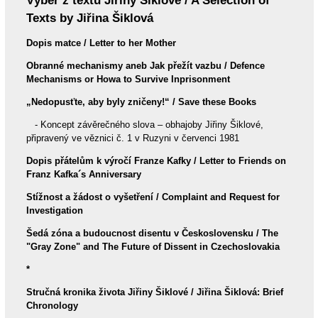
Výběr z textů Jiřiny Šiklové / A Selection of
Texts by Jiřina Šiklová
Dopis matce / Letter to her Mother
Obranné mechanismy aneb Jak přežít vazbu / Defence
Mechanisms or Howa to Survive Inprisonment
„Nedopusťte, aby byly zničeny!“
/ Save these Books
- Koncept závěrečného slova – obhajoby Jiřiny Šiklové,
připravený ve věznici č. 1 v Ruzyni v červenci 1981
Dopis přátelům k výročí Franze Kafky
/ Letter to Friends on
Franz Kafka´s Anniversary
Stížnost a žádost o vyšetření / Complaint and Request for
Investigation
Šedá zóna a budoucnost disentu v Československu / The
"Gray Zone" and The Future of Dissent in Czechoslovakia
*
Stručná kronika života Jiřiny Šiklové / Jiřina Šiklová: Brief
Chronology