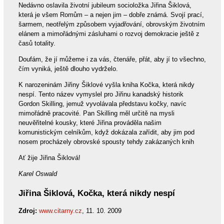
Nedávno oslavila životní jubileum socioložka Jiřina Šiklová,
která je všem Romům – a nejen jim – dobře známá. Svojí prací,
šarmem, neotřelým způsobem vyjadřování, obrovským životním
elánem a mimořádnými zásluhami o rozvoj demokracie ještě z
časů totality.
Doufám, že jí můžeme i za vás, čtenáře, přát, aby jí to všechno,
čím vyniká, ještě dlouho vydrželo.
K narozeninám Jiřiny Šiklové vyšla kniha Kočka, která nikdy
nespí. Tento název vymyslel pro Jiřinu kanadský historik
Gordon Skilling, jemuž vyvolávala představu kočky, navíc
mimořádně pracovité. Pan Skilling měl určitě na mysli
neuvěřitelné kousky, které Jiřina prováděla našim
komunistickým celníkům, když dokázala zařídit, aby jim pod
nosem procházely obrovské spousty tehdy zakázaných knih
Ať žije Jiřina Šiklová!
Karel Oswald
Jiřina Šiklová, Kočka, která nikdy nespí
Zdroj:
www.citarny.cz
, 11. 10. 2009