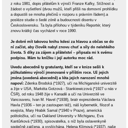
z roku 1981, dopis přátelům k výročí Franze Kafky, Stížnost a
žádost o vyšetření (dvou mužů, kteří přišli na domovní prohlídku
a dopustili se mnoha přečinů v rozporu s právním řádem).a
posléze studie o šedé zóně a budoucnosti disentu v
Československu. Ta byla přílohou v týdeníku Reportér, který
znovu krátký čas vycházel v roce 1990.
Je dobré mít takovou knihu kdesi za hlavou a občas se do
ní začíst, aby člověk nabyl znovu chuť a síly do nelehkého
života. S díky za zájem a přátelství – připsala mi k svému
podpisu. Mám tu knížku i její autorku moc rád.
Uvedu abecedně ty gratulanty, kteří se v knize sešli k
půlkulatému výročí jmenované v příštím roce. Už jejich
jména (uvedená abecedně) a léta jejich narození mnohé
napoví:
Zdenka Brodská (*1927), učí na Michiganské univerzitě
a žije v USA, Markéta Gotzová - Stankiewiczová (*1927 u nás v
ČSR), od roku 1948 žije v Kanadě a učí na Univerzitě ve
Vancouveru, Ivan M. Havel (*1938), bratr exprezidenta Václava
Havla (*1936 – ten je zastoupen též), náš kybernetik, filozof a
esejista, Mary Hrabik Samal (*1940 v Praze), americká
politoložka, učí na Oakland University v Michiganu, Eva
Kantůrková (*1930), spisovatelka, s níž byla oslavenkyně
společně zatčena, a vyslýchána, Helena Klímová (*1937), naše