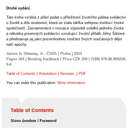
Druhé vydání.
Tato kniha vznikla z přání podat u příležitosti životního jubilea svědectví
o životě a díle osobnosti, která se stala takřka veřejnou institucí české
společnosti. Zaznamenává v mozaice výpovědi svědků jednoho života
a několika písemných svědectví vzrušující životní příběh Jiřiny Šiklové
a představuje jej jako pozoruhodnou součást živých současných dějin
naší epochy.
James H. Ottaway, Jr - ČSDS | Praha | 2015
Pages
364 |
Binding
hardback |
Price CZK
200 |
ISBN
978-80-904228-
9-6
Table of Contents
|
Annotation
|
Reviews
|
PDF
You can order this publication.
More information.
Table of Contents
Slovo úvodem / Foreword