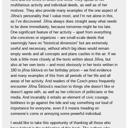
multifarious activity and individual deeds, as well as of her
motives. They also provide many examples of the one aspect of
Jiřina’s personality that I value most, and I’m not alone in this,
as I’ve discovered: Jiřina always does straight away what needs
to be done immediately, because tomorrow might be too late.
One significant feature of her activity – apart from everything
she conceives or organizes – are small-scale deeds that
seemingly have no “historical dimension” but are extremely
useful and necessary, without which big ideas would remain
empty words and all concepts and plans castles in the air. If we
look a little more closely at the texts written about Jiřina, but
also at her own texts – and most obviously in her texts written in
180 to jiřina šiklová on her birthday prison – we find evidence
and many examples of this from all periods of her life and all
areas of her activity. And readers of the Czech press frequently
encounter Jiřina Šiklová’s reaction to things she doesn’t like or
doesn’t agree with, as well as her criticism of politicians or the
media. And invariably it entails an element of civic courage,
boldness to go against the tide and say something out loud of
importance for everyone, even if it means treading on
someone’s corns or annoying some powerful individual.
I would like to take this opportunity of thanking all those who