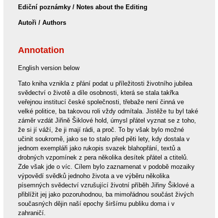
Ediční poznámky / Notes about the Editing
Autoři / Authors
Annotation
English version below
Tato kniha vznikla z přání podat u příležitosti životního jubilea
svědectví o životě a díle osobnosti, která se stala takřka
veřejnou institucí české společnosti, třebaže není činná ve
velké politice, ba takovou roli vždy odmítala. Jistěže tu byl také
záměr vzdát Jiřině Šiklové hold, úmysl přátel vyznat se z toho,
že si jí váží, že ji mají rádi, a proč. To by však bylo možné
učinit soukromě, jako se to stalo před pěti lety, kdy dostala v
jednom exempláři jako rukopis svazek blahopřání, textů a
drobných vzpomínek z pera několika desítek přátel a ctitelů.
Zde však jde o víc. Cílem bylo zaznamenat v podobě mozaiky
výpovědí svědků jednoho života a ve výběru několika
písemných svědectví vzrušující životní příběh Jiřiny Šiklové a
přiblížit jej jako pozoruhodnou, ba mimořádnou součást živých
současných dějin naší epochy širšímu publiku doma i v
zahraničí.