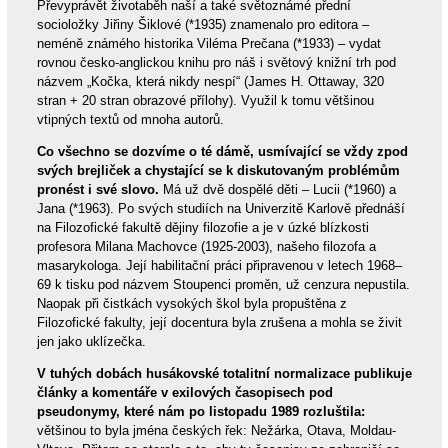
Převyprávět životaběh naší a také světoznámé přední
socioložky Jiřiny Šiklové (*1935) znamenalo pro editora –
neméně známého historika Viléma Prečana (*1933) – vydat
rovnou česko-anglickou knihu pro náš i světový knižní trh pod
názvem „Kočka, která nikdy nespí“ (James H. Ottaway, 320
stran + 20 stran obrazové přílohy). Využil k tomu většinou
vtipných textů od mnoha autorů.
Co všechno se dozvíme o té dámě, usmívající se vždy zpod
svých brejliček a chystající se k diskutovaným problémům
pronést i své slovo.
Má už dvě dospělé děti – Lucii (*1960) a
Jana (*1963). Po svých studiích na Univerzitě Karlově přednáší
na Filozofické fakultě dějiny filozofie a je v úzké blízkosti
profesora Milana Machovce (1925-2003), našeho filozofa a
masarykologa. Její habilitační práci připravenou v letech 1968–
69 k tisku pod názvem Stoupenci proměn, už cenzura nepustila.
Naopak při čistkách vysokých škol byla propuštěna z
Filozofické fakulty, její docentura byla zrušena a mohla se živit
jen jako uklízečka.
V tuhých dobách husákovské totalitní normalizace publikuje
články a komentáře v exilových časopisech pod
pseudonymy, které nám po listopadu 1989 rozluštila:
většinou to byla jména českých řek: Nežárka, Otava, Moldau-