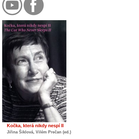
Kočka, která nikdy nespí II
Jiřina Šiklová, Vilém Prečan (ed.)