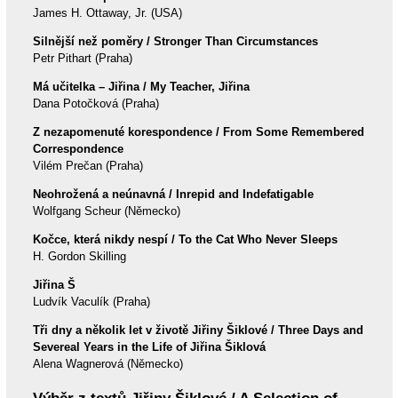
James H. Ottaway, Jr. (USA)
Silnější než poměry / Stronger Than Circumstances
Petr Pithart (Praha)
Má učitelka – Jiřina / My Teacher, Jiřina
Dana Potočková (Praha)
Z nezapomenuté korespondence / From Some Remembered
Correspondence
Vilém Prečan (Praha)
Neohrožená a neúnavná / Inrepid and Indefatigable
Wolfgang Scheur (Německo)
Kočce, která nikdy nespí / To the Cat Who Never Sleeps
H. Gordon Skilling
Jiřina Š
Ludvík Vaculík (Praha)
Tři dny a několik let v životě Jiřiny Šiklové / Three Days and
Severeal Years in the Life of Jiřina Šiklová
Alena Wagnerová (Německo)