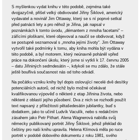
S myšlenkou vydat knihu v této podobě, zejména také
dvojjazyčně, přišel velký obdivovatel Jiřiny Šiklové, americký
vydavatel a novinář Jim Ottaway, který se s ní poprvé setkal
před patnácti lety a pro něhož je Jiřina, jak napsal v
poznámkách k tomto úvodu, „démantem z mnoha facetami“ –
zářícími ploškami, které objevoval a naučil se obdivovat, když
se postupně seznamoval s „mnoha jejími životy“. Jim Ottaway
vytvořil také podmínky k tomu, aby kniha mohla být vydána v
této podobě, a byl motorem, který neúnavně poháněl vpřed
práce na dokončení úkolu, který jsme si vytkli k 17. červnu 2005
– datu Jiřininých sedmdesátin –, kdykoli se mu zdálo, že stále
ještě bouřlivá současnost nás od toho odvádí.
Na počátku vzniku knihy byl dopis oslovující necelé dvě desítky
potenciálních autorů, od nichž bylo možné očekávat
kvalifikovanou výpověď o některé z etap Jiřinina života, nebo
některé z oblastí jejího působení. Dva z nich se rozhodli použít
text napsaný z příležitosti pětašedesátin jubilantky, buď s
dodatkem, jako to učinil Ludvík Vaculík, nebo s redakčním
zásahem jako Petr Pithart. Alena Wagnerová nabídla svůj
německy publikovaný portrét Jiřiny Šiklové, jehož překlad do
češtiny pro naši knihu upravila. Helena Klímová měla po ruce
portrét v podobě dobového dokumentu z roku 1981, svého