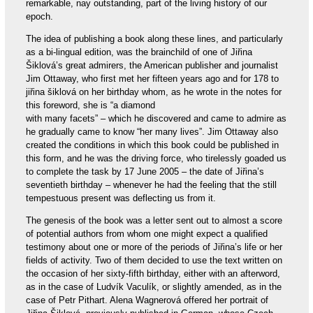
remarkable, nay outstanding, part of the living history of our
epoch.
The idea of publishing a book along these lines, and particularly
as a bi-lingual edition, was the brainchild of one of Jiřina
Šiklová’s great admirers, the American publisher and journalist
Jim Ottaway, who first met her fifteen years ago and for 178 to
jiřina šiklová on her birthday whom, as he wrote in the notes for
this foreword, she is “a diamond
with many facets” – which he discovered and came to admire as
he gradually came to know “her many lives”. Jim Ottaway also
created the conditions in which this book could be published in
this form, and he was the driving force, who tirelessly goaded us
to complete the task by 17 June 2005 – the date of Jiřina’s
seventieth birthday – whenever he had the feeling that the still
tempestuous present was deflecting us from it.
The genesis of the book was a letter sent out to almost a score
of potential authors from whom one might expect a qualified
testimony about one or more of the periods of Jiřina’s life or her
fields of activity. Two of them decided to use the text written on
the occasion of her sixty-fifth birthday, either with an afterword,
as in the case of Ludvík Vaculík, or slightly amended, as in the
case of Petr Pithart. Alena Wagnerová offered her portrait of