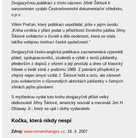
Dvojjazyčnou publikaci s tímto názvem Jiřině Šiklové k
narozeninám vydalo Československé dokumentační středisko,
o.p.s.
Vilém Prečan, který publikaci uspořádal, píše v jejím úvodu:
„Kniha vznikla z přání podat u příležitosti životního jubilea Jiřiny
Šiklové svědectví o životě a díle osobnosti, která se stala
takřka veřejnou institucí české společnosti.“
Dvojjazyčná česko-anglická publikace zaznamenává výpovědi
přátel, spolupracovníků, studentů a výběr z textů jubilantky,
především z dopisů z vězení a její proslulý a dnes už klasický
článek o šedé zóně z podzimu 1989. Z patnácti příspěvků je
zřejmý nejen úmysl vzdát J. Šiklové hold a úctu, ale zároveň
jsou svědectvím o různorodých aktivitách jubilantky v četných
sférách jejího působení.
S myšlenkou vydat tuto knihu dvojjazyčně přišel velký
obdivovatel Jiřiny Šiklové, americký novinář a mecenáš Jim H.
Ottaway Jr., který se ujal i úlohy vydavatele.
Kočka, která nikdy nespí
Zdroj:
www.romanohangos.cz
, 16. 4. 2007