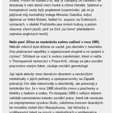
Vltava. Přitom se starala o to, aby ty časopisy ze zahraničí se
dostávaly k nám domů mezi české a chtivé čtenáře. Spletivé a
konspirativní cesty byly propletené (vzpomínám, jak mi je
půjčoval můj novinářský kolega Miroslav Galuška, kdysi
diplomat ve Velké Británii, ředitel čs. expozic na Světových
výstavách, v období Pražského jara ministr kultury a potom
zbavený všech postů, jenž se živil „na černo“ překládáním
zejména anglických textů).
Naše paní Jiřina se neubránila svému zatčení v roce 1981.
Několik měsíců byla držena ve vazbě „pro obvinění z trestného
činu podvracení republiky v organizované skupině a ve spojení s
cizinou“. Střídavě se vrací k svému zaměstnání, které si našla
v Thomayerově nemocnici v Praze-Krči, věnuje se jako sociální
pracovnice starým lidem, studuje sociální gerontologii.
Její tajné aktivity mezi domácím disentem a nezávislými
intelektuály s jejich partnery a spolupracovníky na Západě
pokračují čím dále intenzívněji a obezřetněji, ale potrestají ji
tentokráte tím, že v roce 1988 skončila znovu u prachovky a
kbelíku s hadrem a vodou. Po listopadu 1989 s velkým elánem
zakládá samostatnou katedru sociální práce, která tak navázala
na stejnojmennou vysokou školu, založenou koncem dvacátých
let minulého století Alicí Masarykovou. Její řečnický a
vzdělanostní talent se rozvíjí v přednáškách o problematice