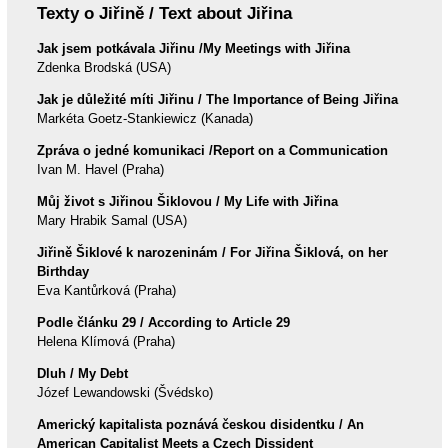
Texty o Jiřině / Text about Jiřina
Jak jsem potkávala Jiřinu /My Meetings with Jiřina
Zdenka Brodská (USA)
Jak je důležité míti Jiřinu / The Importance of Being Jiřina
Markéta Goetz-Stankiewicz (Kanada)
Zpráva o jedné komunikaci /Report on a Communication
Ivan M. Havel (Praha)
Můj život s Jiřinou Šiklovou / My Life with Jiřina
Mary Hrabik Samal (USA)
Jiřině Šiklové k narozeninám / For Jiřina Šiklová, on her
Birthday
Eva Kantůrková (Praha)
Podle článku 29 / According to Article 29
Helena Klímová (Praha)
Dluh / My Debt
Józef Lewandowski (Švédsko)
Americký kapitalista poznává českou disidentku / An
American Capitalist Meets a Czech Dissident