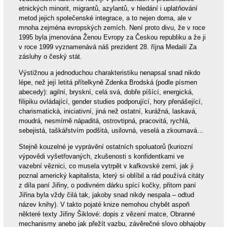
etnických minorit, migrantů, azylantů, v hledání i uplatňování
metod jejich společenské integrace, a to nejen doma, ale v
mnoha zejména evropských zemích. Není proto divu, že v roce
1995 byla jmenována Ženou Evropy za Českou republiku a že ji
v roce 1999 vyznamenává náš prezident 28. října Medailí Za
zásluhy o český stát.
Výstižnou a jednoduchou charakteristiku nenapsal snad nikdo
lépe, než její letitá přítelkyně Zdenka Brodská (podle písmen
abecedy): agilní, bryskní, celá svá, dobře píšící, energická,
filipiku ovládající, gender studies podporující, hory přenášející,
charismatická, iniciativní, jiná než ostatní, kurážná, laskavá,
moudrá, nesmírně nápaditá, ostrovtipná, pracovitá, rychlá,
sebejistá, taškářstvím podšitá, usilovná, veselá a zkoumavá…
Stejně kouzelné je vyprávění ostatních spoluatorů (kuriozní
výpovědi vyšetřovaných, zkušenosti s konfidentkami ve
vazební věznici, co musela vytrpět v kafkovské zemi, jak ji
poznal americký kapitalista, který si oblíbil a rád používá citáty
z díla paní Jiřiny, o podivném dárku spící kočky, přitom paní
Jiřina byla vždy čilá tak, jakoby snad nikdy nespala – odtud
název knihy). V takto pojaté knize nemohou chybět aspoň
některé texty Jiřiny Šiklové: dopis z vězení matce, Obranné
mechanismy anebo jak přežít vazbu, závěrečné slovo obhajoby