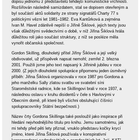
dopisu jednomu z představitelů tehdejší komunistické vrchnosti.
Rozšiřován následně samizdatem, stal se dopisem otevřeným a
byl součástí aktů solidarity ze strany signatářů Charty 77 s
politickými vězni let 1981–1982. Eva Kantůrková a zejména
Ivan M. Havel zdánlivě nepíší o Jiřině Šiklové, jejich texty jsou
však důležitými svědectvími o době, v níž Jiřina Šiklová hrála
důležitou roli jako součást struktury, z níž se posléze měla
vynořit občanská společnost.
Gordon Skilling, dlouholetý přítel Jiřiny Šiklové a její velký
obdivovatel, už příspěvek napsat nemohl; zemřel 2. března
2001. Použili jsme jeho text napsaný k Jiřinině jubileu v roce
2000. (Z jejich dlouholeté spolupráce připomenu jeden úsměvný
příběh: Jiřina Šiklová organizovala v roce 1987 pro Gordona a
jeho manželku Sally zlatou svatbu ve svatební síni
Staroměstské radnice, kde se Skillingovi brali v roce 1937, a
následnou oslavu v kruhu disidentů v čele s Havlovými v
Obecním domě, při které byli všichni obsluhující číšníci
spolupracovníky Státní bezpečnosti.)
Název črty Gordona Skillinga také posloužil jako inspirace při
hledání nejvhodnějšího titulu pro knihu. Jemu samotnému, jak
mi tehdy před pěti lety přiznal, vnuklo představu kočky krycí
jméno, které Jiřina Šiklová používala v konspirativní