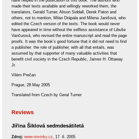
have helped in the publication of this book. The authors who
made their texts available and willingly reworked them, the
translators, Gerald Turner, Alison Siddall, Derek Paton and
others, not to mention, Milan Drápala and Milena Janišová, who
edited the Czech version of the texts. The book would never
have appeared in time without the selfless assistance of Libuše
Vančurová, who revised the entire manuscript and read the page
proofs. It was the book’s good fortune that it did not need to find
a publisher: the role of publisher, with all that entails, was
assumed by that supporter of many valuable activities that
benefit civil society in the Czech Republic, James H. Ottaway
Jr.
Vilém Prečan
Prague, 28 May 2005
Translated from Czech by Geral Turner
Reviews
Jiřina Šiklová sedmdesátiletá
Zdroj:
www.novinky.cz
, 17. 6. 2005