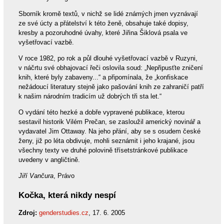
Sborník kromě textů, v nichž se lidé známých jmen vyznávají
ze své úcty a přátelství k této ženě, obsahuje také dopisy,
kresby a pozoruhodné úvahy, které Jiřina Šiklová psala ve
vyšetřovací vazbě.
V roce 1982, po rok a půl dlouhé vyšetřovací vazbě v Ruzyni,
v náčrtu své obhajovací řeči oslovila soud: „Nepřipusťte zničení
knih, které byly zabaveny...“ a připomínala, že „konfiskace
nežádoucí literatury stejně jako pašování knih ze zahraničí patří
k našim národním tradicím už dobrých tři sta let.“
O vydání této hezké a dobře vypravené publikace, kterou
sestavil historik Vilém Prečan, se zasloužil americký novinář a
vydavatel Jim Ottaway. Na jeho přání, aby se s osudem české
ženy, již po léta obdivuje, mohli seznámit i jeho krajané, jsou
všechny texty ve druhé polovině třísetstránkové publikace
uvedeny v angličtině.
Jiří Vančura
, Právo
Kočka, která nikdy nespí
Zdroj:
genderstudies.cz
, 17. 6. 2005