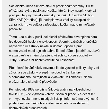
Socioložka Jiřina Šiklová slaví v pátek sedmdesátiny. Při té
příležitosti vyšla publikace Kočka, která nikdy nespí, který už
před pěti lety vymyslel kanadský historik H. Gordon Skilling.
Šifra KAT (Kateřina), jíž podepisovala zásilky rukopisů do
zahraničí, mu vyvolávala představu kočky, navíc mimořádně
pracovité.
Tomu, kdo bude v publikaci hledal především životopisná data,
lze doporučit heslo v encyklopedii. Sborník patnácti příspěvků,
napsaných účastníky někdejší domácí opozice proti
normalizační moci a jejich zahraničními přáteli, je sérií pozdravů
– a zároveň je v něm obsaženo všechno, co ze socioložky
Jiřiny Šiklové činí nepřehlédnutelnou osobnost.
Přes četná lákání nikdy nevstoupila do vysoké politiky, aby v ní
zúročila své zásluhy o sepětí svobodné čs. kultury
s demokratickou veřejností a vydavateli v zahraničí. Nešlo
o pózu, ale o skutečné přesvědčení.
Po listopadu 1989 se Jiřina Šiklová vrátila na Filozofickou
fakultu UK, kde vytvořila katedru sociální práce. Za deset let
v ní vychovala mnoho mladých lidí, plnících své málo výnosné
poslání na pracovištích sociální péče nebo v nevládních,
dobrovolných organizacích.