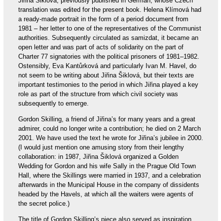
Jiřina Šiklová, previously published in German, whose Czech
translation was edited for the present book. Helena Klímová had
a ready-made portrait in the form of a period document from
1981 – her letter to one of the representatives of the Communist
authorities. Subsequently circulated as samizdat, it became an
open letter and was part of acts of solidarity on the part of
Charter 77 signatories with the political prisoners of 1981–1982.
Ostensibly, Eva Kantůrková and particularly Ivan M. Havel, do
not seem to be writing about Jiřina Šiklová, but their texts are
important testimonies to the period in which Jiřina played a key
role as part of the structure from which civil society was
subsequently to emerge.
Gordon Skilling, a friend of Jiřina’s for many years and a great
admirer, could no longer write a contribution; he died on 2 March
2001. We have used the text he wrote for Jiřina’s jubilee in 2000.
(I would just mention one amusing story from their lengthy
collaboration: in 1987, Jiřina Šiklová organized a Golden
Wedding for Gordon and his wife Sally in the Prague Old Town
Hall, where the Skillings were married in 1937, and a celebration
afterwards in the Municipal House in the company of dissidents
headed by the Havels, at which all the waiters were agents of
the secret police.)
The title of Gordon Skilling’s piece also served as inspiration