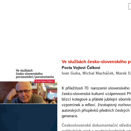
Ve službách česko-slovenského 
Pocta Vojtovi Čelkovi
Ivan Guba, Michal Macháček, Marek Sy
K příležitosti 70. narozenin slovenského 
česko-slovenské kulturní vzájemnosti PhD
blízcí kolegové a přátelé jubilejní sborní
vzpomínek a reflexí, životopisný rozhovo
autorských příspěvků předních českých a
generace.
Československé dokumentační středisk
politických vied a medzinárodných vzť