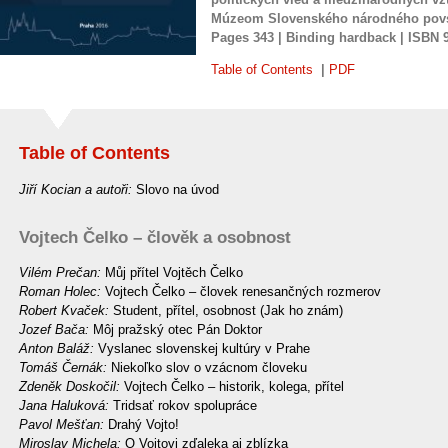
Múzeom Slovenského národného povsta
Pages
343 |
Binding
hardback |
ISBN
Table of Contents
|
PDF
Table of Contents
Jiří Kocian a autoři:
Slovo na úvod
Vojtech Čelko – člověk a osobnost
Vilém Prečan:
Můj přítel Vojtěch Čelko
Roman Holec:
Vojtech Čelko – človek renesančných rozmerov
Robert Kvaček:
Student, přítel, osobnost (Jak ho znám)
Jozef Bača:
Môj pražský otec Pán Doktor
Anton Baláž:
Vyslanec slovenskej kultúry v Prahe
Tomáš Černák:
Niekoľko slov o vzácnom človeku
Zdeněk Doskočil:
Vojtech Čelko – historik, kolega, přítel
Jana Haluková:
Tridsať rokov spolupráce
Pavol Mešťan:
Drahý Vojto!
Miroslav Michela:
O Vojtovi zďaleka aj zblízka