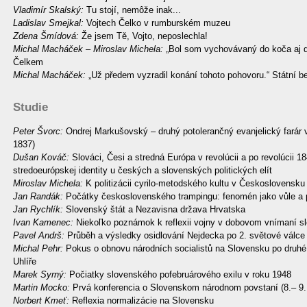
Vladimír Skalský:
Tu stojí, nemôže inak...
Ladislav Smejkal:
Vojtech Čelko v rumburském muzeu
Zdena Šmídová:
Že jsem Tě, Vojto, neposlechla!
Michal Macháček – Miroslav Michela:
„Bol som vychovávaný do koča aj d
Čelkem
Michal Macháček:
„Už předem vyzradil konání tohoto pohovoru.“ Státní b
Studie
Peter Švorc:
Ondrej Markušovský – druhý potolerančný evanjelický farár v 
1837)
Dušan Kováč:
Slováci, Česi a stredná Európa v revolúcii a po revolúcii 1
stredoeurópskej identity u českých a slovenských politických elít
Miroslav Michela:
K politizácii cyrilo-metodského kultu v Československ
Jan Randák:
Počátky československého trampingu: fenomén jako vůle a 
Jan Rychlík:
Slovenský štát a Nezavisna država Hrvatska
Ivan Kamenec:
Niekoľko poznámok k reflexii vojny v dobovom vnímaní sl
Pavel Andrš:
Průběh a výsledky osidlování Nejdecka po 2. světové válce
Michal Pehr:
Pokus o obnovu národních socialistů na Slovensku po druhé
Uhlíře
Marek Syrný:
Počiatky slovenského pofebruárového exilu v roku 1948
Martin Mocko:
Prvá konferencia o Slovenskom národnom povstaní (8.– 9
Norbert Kmeť:
Reflexia normalizácie na Slovensku