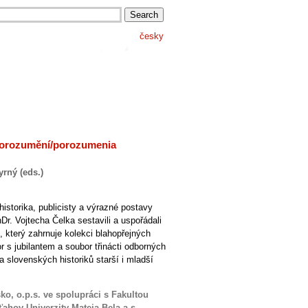
česky
porozumění/porozumenia
rný (eds.)
historika, publicisty a výrazné postavy
r. Vojtecha Čelka sestavili a uspořádali
k, který zahrnuje kolekci blahopřejných
r s jubilantem a soubor třinácti odborných
 slovenských historiků starší i mladší
o, o.p.s. ve spolupráci s Fakultou
ahov Univerzity Mateja Bela a s