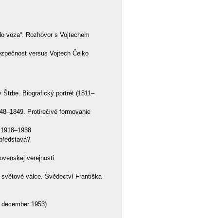
o voza“. Rozhovor s Vojtechem
ezpečnost versus Vojtech Čelko
Štrbe. Biografický portrét (1811–
848–1849. Protirečivé formovanie
u 1918–1938
představa?
ovenskej verejnosti
 světové válce. Svědectví Františka
. december 1953)