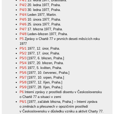
P4/1
15. ledna 1977, Bratislava.
P4/2
20. ledna 1977, Praha.
P4/3
30. ledna 1977, Praha.
P4/4
Leden 1977, Martin.
P4/5
10. února 1977, Praha.
P4/6
25. února 1977, Praha.
P4/7
17. března 1977, Praha.
P4/8
Leden–březen 1977, Praha.
P5
Zprávy o Chartě 77 v prvních deseti měsících roku
1977
P5/1
1977, 12. únor, Praha.
P5/2
1977, 17. únor, Praha.
P5/3
[1977, 6. březen, Praha.]
P5/4
1977, 20. březen, Praha.
P5/5
1977, 5. květen, Praha.
P5/6
[1977, 10. červenec, Praha.]
P5/7
[1977, 10. srpen, Praha.]
P5/8
[1977, 12. říjen, Praha.]
P5/9
[1977, 28. říjen, Praha.]
P6
Interní zprávy z prostředí disentu v Československu
o Chartě 77 a situaci v zemi
P6/1
[1977, začátek března, Praha.] – Interní zpráva
o změnách a přesunech v opozičním prostředí
v Československu v důsledku vzniku a aktivit Charty 77.