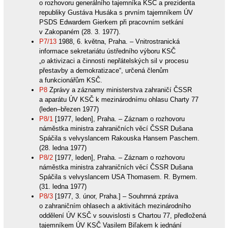
o rozhovoru generálního tajemníka KSČ a prezidenta
republiky Gustáva Husáka s prvním tajemníkem ÚV
PSDS Edwardem Gierkem při pracovním setkání
v Zakopaném (28. 3. 1977).
P7/13
1988, 6. května, Praha. – Vnitrostranická
informace sekretariátu ústředního výboru KSČ
„o aktivizaci a činnosti nepřátelských sil v procesu
přestavby a demokratizace“, určená členům
a funkcionářům KSČ.
P8
Zprávy a záznamy ministerstva zahraničí ČSSR
a aparátu ÚV KSČ k mezinárodnímu ohlasu Charty 77
(leden–březen 1977)
P8/1
[1977, leden], Praha. – Záznam o rozhovoru
náměstka ministra zahraničních věcí ČSSR Dušana
Spáčila s velvyslancem Rakouska Hansem Paschem.
(28. ledna 1977)
P8/2
[1977, leden], Praha. – Záznam o rozhovoru
náměstka ministra zahraničních věcí ČSSR Dušana
Spáčila s velvyslancem USA Thomasem. R. Byrnem.
(31. ledna 1977)
P8/3
[1977, 3. únor, Praha.] – Souhrnná zpráva
o zahraničním ohlasech a aktivitách mezinárodního
oddělení ÚV KSČ v souvislosti s Chartou 77, předložená
tajemníkem ÚV KSČ Vasilem Biľakem k jednání