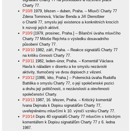
Charty 77.
P10/8
1979, březen – duben, Praha. – Mluvčí Charty 77
Zdena Tominová, Václav Benda a Jiří Dienstbier
o Chartě 77, smyslu její existence a konkrétních krocích
k rozvoji jejích aktivit.
P10/9
[1979, prosinec, Praha.] – Bilanční úvaha mluvčího
Charty 77 Miloše Rejchrta o výsledku dosavadního
působení Charty 77.
P10/10
1982, září, Praha. – Reakce signatářů Charty 77
na kritiku činnosti Charty 77.
P10/11
1982, leden–únor, Praha. – Komentář Václava
Havla k náladám v disentu a ke smyslu nezávislé
aktivity, tlumočený ve dvou dopisech z vězení.
P10/12
[1986, léto, Praha.] – Polemická úvaha Rudolfa
Battěka o smyslu Charty 77, o její společenské pozici
a druhu její političnosti, o nezávislosti a otevřenosti
společenství Charty.
P10/13
1987, 16. březen, Praha. – Kritický komentář
Ivana Dejmala k Dopisu signatářům Charty 77,
uveřejněnému mluvčími k 10. výročí vzniku Charty 77.
P10/14
Dopis 40 signatářů Charty 77 mluvčím s kritickým
komentářem k Dopisu signatářům Charty 77 z 6. ledna
1987.