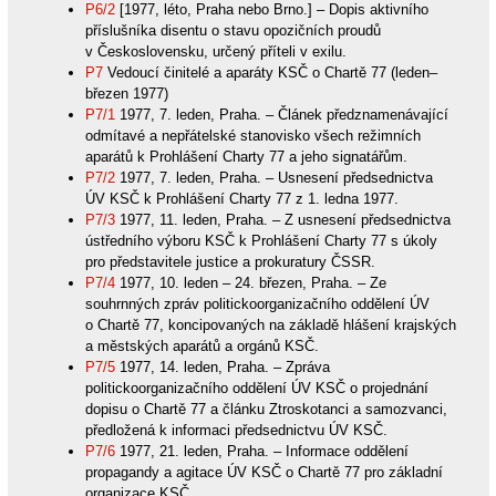
P6/2
[1977, léto, Praha nebo Brno.] – Dopis aktivního
příslušníka disentu o stavu opozičních proudů
v Československu, určený příteli v exilu.
P7
Vedoucí činitelé a aparáty KSČ o Chartě 77 (leden–
březen 1977)
P7/1
1977, 7. leden, Praha. – Článek předznamenávající
odmítavé a nepřátelské stanovisko všech režimních
aparátů k Prohlášení Charty 77 a jeho signatářům.
P7/2
1977, 7. leden, Praha. – Usnesení předsednictva
ÚV KSČ k Prohlášení Charty 77 z 1. ledna 1977.
P7/3
1977, 11. leden, Praha. – Z usnesení předsednictva
ústředního výboru KSČ k Prohlášení Charty 77 s úkoly
pro představitele justice a prokuratury ČSSR.
P7/4
1977, 10. leden – 24. březen, Praha. – Ze
souhrnných zpráv politickoorganizačního oddělení ÚV
o Chartě 77, koncipovaných na základě hlášení krajských
a městských aparátů a orgánů KSČ.
P7/5
1977, 14. leden, Praha. – Zpráva
politickoorganizačního oddělení ÚV KSČ o projednání
dopisu o Chartě 77 a článku Ztroskotanci a samozvanci,
předložená k informaci předsednictvu ÚV KSČ.
P7/6
1977, 21. leden, Praha. – Informace oddělení
propagandy a agitace ÚV KSČ o Chartě 77 pro základní
organizace KSČ.