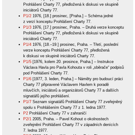
Prohlášení Charty 77, předložená k diskusi ve skupině
iniciátorů Charty 77.
P1/2
1976, [18.] prosinec, [Praha.] – Schéma jedné
z verzí konceptu Prohlášení Charty 77.
P1/3
1976, [17.] prosinec, Praha. – Druhá verze konceptu
Prohlášení Charty 77, předložená k diskusi ve skupině
iniciátorů Charty 77.
P1/4
1976, [18.–19.] prosinec, Praha. – Třetí, poslední
verze konceptu Prohlášení Charty 77, předložená
k diskusi ve skupině iniciátorů Charty 77.
P1/5
[1976, kolem 20. prosince, Praha.] – Instrukce
Václava Havla pro Pavla Kohouta v roli „sběrače“ podpisů
pod Prohlášení Charty 77.
P1/6
[1977, 3. leden, Praha.] – Náměty pro budoucí práci
Charty 77 připravené Václavem Havlem k poradě
mluvčích, iniciátorů a organizátorů Charty 77 a dalších
signatářů jejího prohlášení.
P1/7
Seznam signatářů Prohlášení Charty 77 zveřejněný
spolu s Prohlášením Charty 77 z 1. ledna 1977.
P2
Prohlášení Charty 77 v zahraničí
P2/1
2005, Praha. – Pavel Kohout o okolnostech
zveřejnění Prohlášení Charty 77 v západních denících
7. ledna 1977.