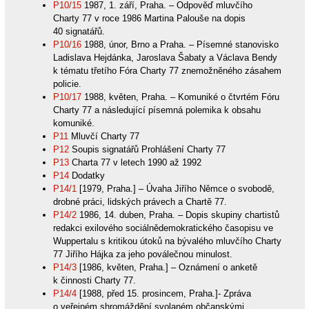
P10/15
1987, 1. září, Praha. – Odpověď mluvčího
Charty 77 v roce 1986 Martina Palouše na dopis
40 signatářů.
P10/16
1988, únor, Brno a Praha. – Písemné stanovisko
Ladislava Hejdánka, Jaroslava Šabaty a Václava Bendy
k tématu třetího Fóra Charty 77 znemožněného zásahem
policie.
P10/17
1988, květen, Praha. – Komuniké o čtvrtém Fóru
Charty 77 a následující písemná polemika k obsahu
komuniké.
P11
Mluvčí Charty 77
P12
Soupis signatářů Prohlášení Charty 77
P13
Charta 77 v letech 1990 až 1992
P14
Dodatky
P14/1
[1979, Praha.] – Úvaha Jiřího Němce o svobodě,
drobné práci, lidských právech a Chartě 77.
P14/2
1986, 14. duben, Praha. – Dopis skupiny chartistů
redakci exilového sociálnědemokratického časopisu ve
Wuppertalu s kritikou útoků na bývalého mluvčího Charty
77 Jiřího Hájka za jeho poválečnou minulost.
P14/3
[1986, květen, Praha.] – Oznámení o anketě
k činnosti Charty 77.
P14/4
[1988, před 15. prosincem, Praha.]- Zpráva
o veřejném shromáždění svolaném občanskými