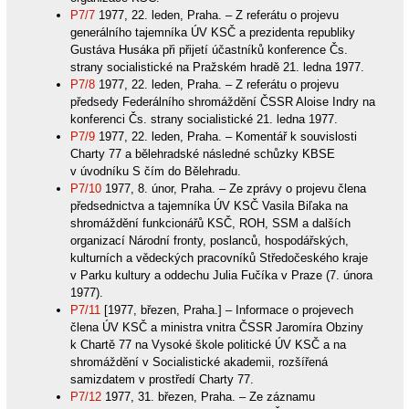
P7/7
1977, 22. leden, Praha. – Z referátu o projevu
generálního tajemníka ÚV KSČ a prezidenta republiky
Gustáva Husáka při přijetí účastníků konference Čs.
strany socialistické na Pražském hradě 21. ledna 1977.
P7/8
1977, 22. leden, Praha. – Z referátu o projevu
předsedy Federálního shromáždění ČSSR Aloise Indry na
konferenci Čs. strany socialistické 21. ledna 1977.
P7/9
1977, 22. leden, Praha. – Komentář k souvislosti
Charty 77 a bělehradské následné schůzky KBSE
v úvodníku S čím do Bělehradu.
P7/10
1977, 8. únor, Praha. – Ze zprávy o projevu člena
předsednictva a tajemníka ÚV KSČ Vasila Biľaka na
shromáždění funkcionářů KSČ, ROH, SSM a dalších
organizací Národní fronty, poslanců, hospodářských,
kulturních a vědeckých pracovníků Středočeského kraje
v Parku kultury a oddechu Julia Fučíka v Praze (7. února
1977).
P7/11
[1977, březen, Praha.] – Informace o projevech
člena ÚV KSČ a ministra vnitra ČSSR Jaromíra Obziny
k Chartě 77 na Vysoké škole politické ÚV KSČ a na
shromáždění v Socialistické akademii, rozšířená
samizdatem v prostředí Charty 77.
P7/12
1977, 31. březen, Praha. – Ze záznamu