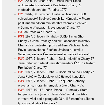
P2/2
2006, 10. únor, Köln. – Hans Peter Riese
o okolnostech zveřejnění Prohlášení Charty 77
v západních denících 7. ledna 1977.
P2/3
1976, 30. prosinec, Praha. – Dálnopis č. 868
velvyslanectví Spolkové republiky Německo v Praze
příslušnému odboru ministerstva zahraničních věcí
v Bonnu o přípravách k vystoupení Charty 77.
P3
Jan Patočka a Charta 77
P3/1
1977, 6. leden, [Praha].– Sdělení mluvčího
Charty 77 Jana Patočky o vzniku občanské iniciativy
Charta 77 s protestem proti zadržení Václava Havla,
Pavla Landovského, Zdeňka Urbánka a Ludvíka
Vaculíka, zaslané Československé tiskové kanceláři.
P3/2
1977, 7. leden, Praha. – Dopis mluvčího Charty 77
Jana Patočky Federálnímu shromáždění ČSSR s textem
Prohlášení Charty 77.
P3/3
1977, 7. leden, Praha. – Dopis mluvčího Charty 77
Jana Patočky Československé tiskové kanceláři.
P3/4
1977, 7. leden, Praha. – Esej Jana Patočky
o významu, morálním smyslu a úkolu Charty 77.
P3/5
1977, 10.–17. leden, Praha. – Protokoly Státní
bezpečnosti o výslechu Jana Patočky jako svědka
v trestní věci podle paragrafů 98 a 112 trestního zákona,
tj. v souvislosti s Chartou 77.