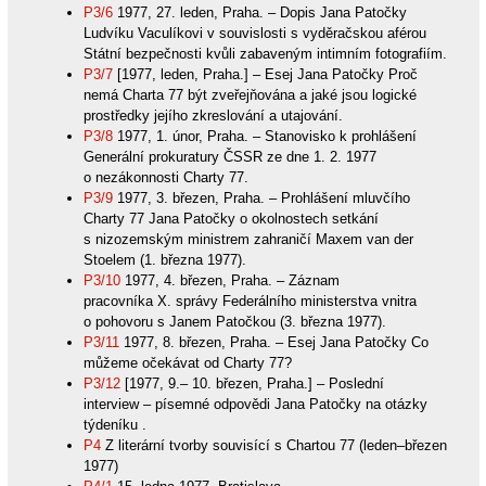
P3/6
1977, 27. leden, Praha. – Dopis Jana Patočky
Ludvíku Vaculíkovi v souvislosti s vyděračskou aférou
Státní bezpečnosti kvůli zabaveným intimním fotografiím.
P3/7
[1977, leden, Praha.] – Esej Jana Patočky Proč
nemá Charta 77 být zveřejňována a jaké jsou logické
prostředky jejího zkreslování a utajování.
P3/8
1977, 1. únor, Praha. – Stanovisko k prohlášení
Generální prokuratury ČSSR ze dne 1. 2. 1977
o nezákonnosti Charty 77.
P3/9
1977, 3. březen, Praha. – Prohlášení mluvčího
Charty 77 Jana Patočky o okolnostech setkání
s nizozemským ministrem zahraničí Maxem van der
Stoelem (1. března 1977).
P3/10
1977, 4. březen, Praha. – Záznam
pracovníka X. správy Federálního ministerstva vnitra
o pohovoru s Janem Patočkou (3. března 1977).
P3/11
1977, 8. březen, Praha. – Esej Jana Patočky Co
můžeme očekávat od Charty 77?
P3/12
[1977, 9.– 10. březen, Praha.] – Poslední
interview – písemné odpovědi Jana Patočky na otázky
týdeníku .
P4
Z literární tvorby souvisící s Chartou 77 (leden–březen
1977)