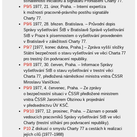
stíhatelnosti iniciátorů a signatářů Prohlášení Charty 77.
P9/5
1977, 21. únor, Praha. – Interní expertíza
k možnosti pracovně-právního postihu signatáře
Charty 77.
P9/6
1977, 28. březen. Bratislava. – Průvodní dopis
Správy vyšetřování ŠtB v Bratislavě Správě vyšetřování
StB v Praze k písemnostem o vyšetřování provedeném
v Bratislavě v záležitosti Charty 77.
P9/7
[1977, konec dubna, Praha.] – Zpráva vyšší složky
Státní bezpečnosti o stavu vyšetřování ve věci Charta 77
pro trestný čin podvracení republiky.
P9/8
1977, 30. červen, Praha. – Informace Správy
vyšetřování StB o stavu vyšetřování v trestní věci
Charta 77, předložená náměstkovi ministra vnitra ČSSR
Miroslavu Vaníčkovi.
P9/9
1977, 4. červenec, Praha. – Ze zprávy
o bezpečnostní situaci v ČSSR předložené ministrem
vnitra ČSSR Jaromírem Obzinou k projednání
v předsednictvu ÚV KSČ.
P9/10
1977, 12. prosinec, Praha. – Záznam o poradě
vedoucích pracovníků Správy vyšetřování StB ve věci
Charty (trestní stíhání pro podvracení republiky).
P10
Z diskusí o smyslu Charty 77 a cestách k realizaci
jejích cílů (1977–1988)