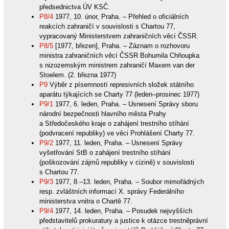
předsednictva ÚV KSČ.
P8/4
1977, 10. únor, Praha. – Přehled o oficiálních
reakcích zahraničí v souvislosti s Chartou 77,
vypracovaný Ministerstvem zahraničních věcí ČSSR.
P8/5
[1977, březen], Praha. – Záznam o rozhovoru
ministra zahraničních věcí ČSSR Bohumila Chňoupka
s nizozemským ministrem zahraničí Maxem van der
Stoelem. (2. března 1977)
P9
Výběr z písemností represivních složek státního
aparátu týkajících se Charty 77 (leden–prosinec 1977)
P9/1
1977, 6. leden, Praha. – Usnesení Správy sboru
národní bezpečnosti hlavního města Prahy
a Středočeského kraje o zahájení trestního stíhání
(podvracení republiky) ve věci Prohlášení Charty 77.
P9/2
1977, 11. leden, Praha. – Usnesení Správy
vyšetřování StB o zahájení trestního stíhání
(poškozování zájmů republiky v cizině) v souvislosti
s Chartou 77.
P9/3
1977, 8.–13. leden, Praha. – Soubor mimořádných
resp. zvláštních informací X. správy Federálního
ministerstva vnitra o Chartě 77.
P9/4
1977, 14. leden, Praha. – Posudek nejvyšších
představitelů prokuratury a justice k otázce trestněprávní